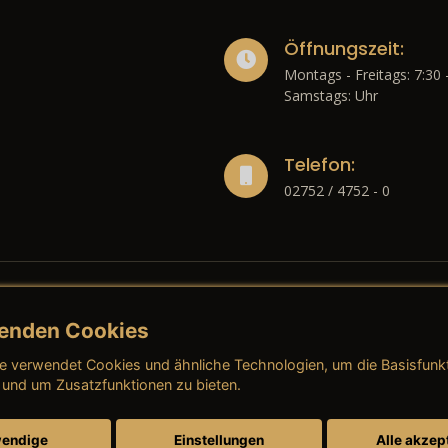
Öffnungszeit:
Montags - Freitags: 7:30 
Samstags: Uhr
Telefon:
02752 / 4752 - 0
enden Cookies
liches
e verwendet Cookies und ähnliche Technologien, um die Basisfunk
ressum
→ AGB (Neuwagen)
→ 
 und um Zusatzfunktionen zu bieten.
nschutzerklärung
→ AGB (Gebrauchtwagen)
→ 
endige
Einstellungen
Alle akzep