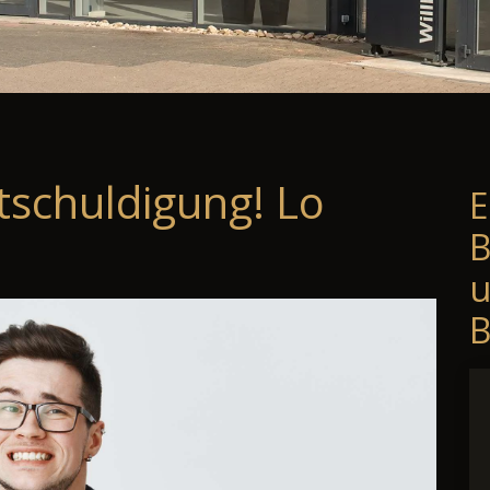
tschuldigung! Lo
E
B
B