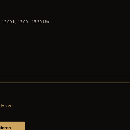
- 12:00 h, 13:00 - 15:30 Uhr
tion zu
AGB (Teile & Zubehör)
AGB (Dienstleistungen)
tieren