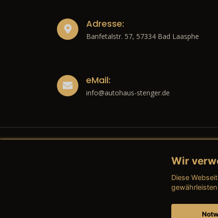
Adresse:
Banfetalstr. 57, 57334 Bad Laasphe
eMail:
info@autohaus-stenger.de
Wir verw
Recht
Diese Webseit
→ Imp
gewährleisten
→ Date
Notw