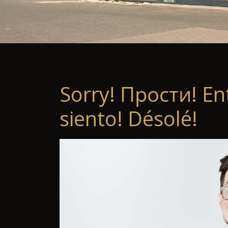
Sorry! Прости! En
siento! Désolé!