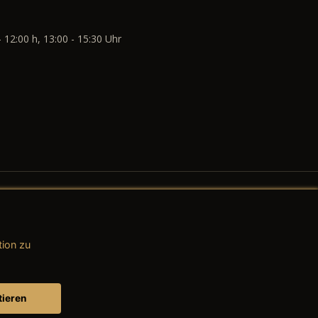
- 12:00 h, 13:00 - 15:30 Uhr
tion zu
AGB (Teile & Zubehör)
AGB (Dienstleistungen)
tieren