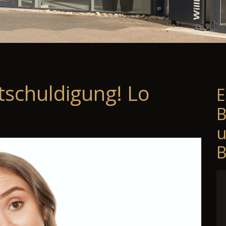
tschuldigung! Lo
E
B
B