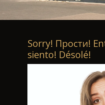
Sorry! Прости! En
siento! Désolé!