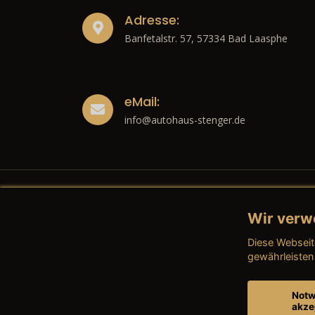
Adresse:
Banfetalstr. 57, 57334 Bad Laasphe
eMail:
info@autohaus-stenger.de
Wir verw
Recht
Diese Webseit
→ Imp
gewährleisten
→ Date
Notw
akze