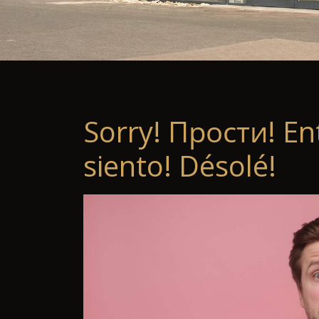
Sorry! Прости! En
siento! Désolé!