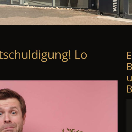
tschuldigung! Lo
E
B
B