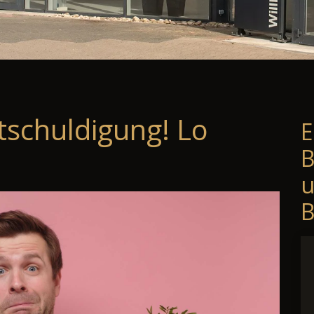
tschuldigung! Lo
E
B
B