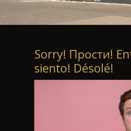
Sorry! Прости! En
siento! Désolé!