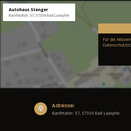
Autohaus Stenger
Banfetalstr. 57, 57334 Bad Laasphe
Für die Aktivi
Datenschutzric
Adresse:
Banfetalstr. 57, 57334 Bad Laasphe