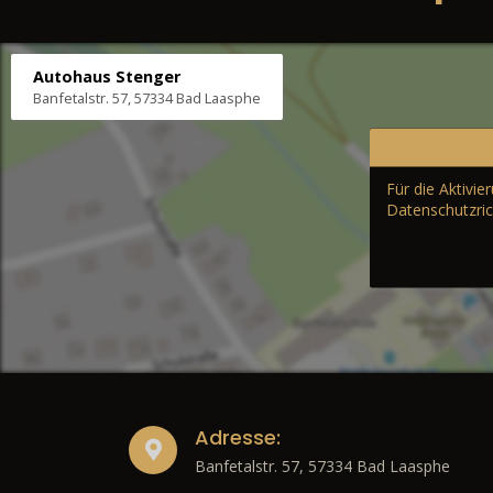
Autohaus Stenger
Banfetalstr. 57, 57334 Bad Laasphe
Für die Aktivi
Datenschutzric
Adresse:
Banfetalstr. 57, 57334 Bad Laasphe