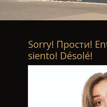
Sorry! Прости! En
siento! Désolé!