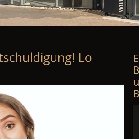
tschuldigung! Lo
E
B
B