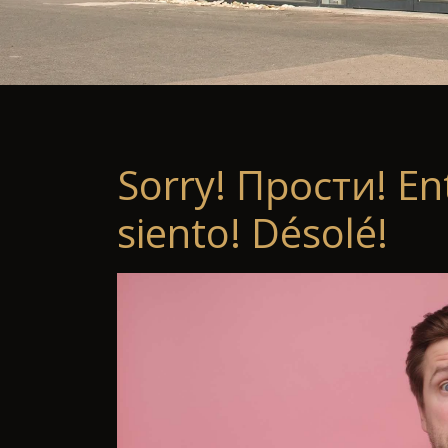
Sorry! Прости! En
siento! Désolé!