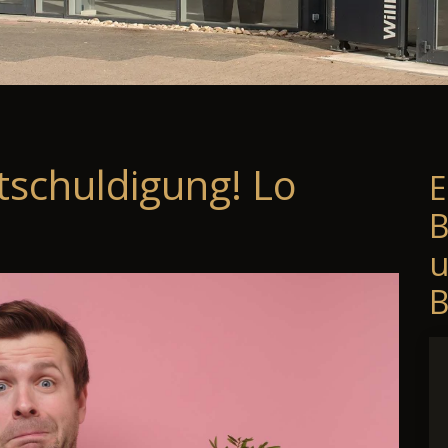
tschuldigung! Lo
E
B
B