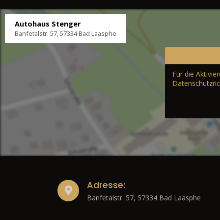
Autohaus Stenger
Banfetalstr. 57, 57334 Bad Laasphe
Für die Aktivi
Datenschutzric
Adresse:
Banfetalstr. 57, 57334 Bad Laasphe