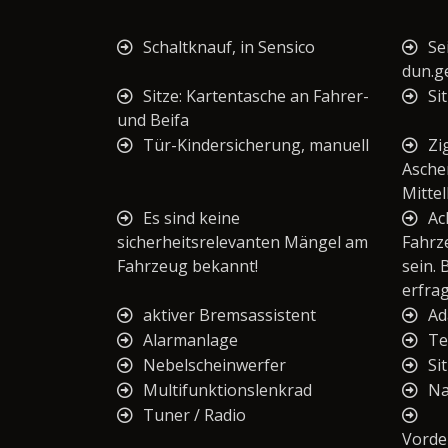
Schaltknauf, in Sensico
Se
dun.g
Sitze: Kartentasche an Fahrer-
Si
und Beifa
Tür-Kindersicherung, manuell
Zi
Asche
Mitte
Es sind keine
Ac
sicherheitsrelevanten Mängel am
Fahrz
Fahrzeug bekannt!
sein. 
erfra
aktiver Bremsassistent
Ad
Alarmanlage
T
Nebelscheinwerfer
Si
Multifunktionslenkrad
Na
Tuner / Radio
Vorde