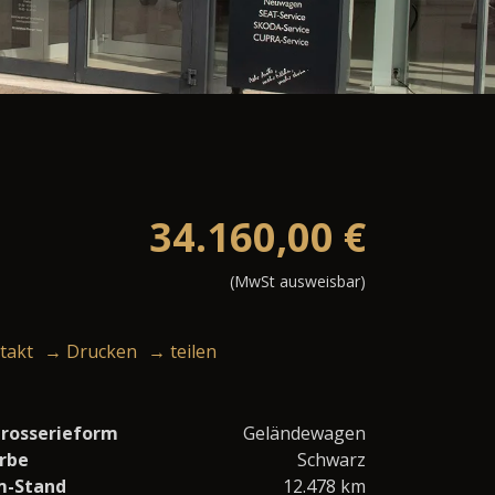
34.160,00
€
(MwSt ausweisbar)
takt
→ Drucken
→ teilen
rosserieform
Geländewagen
rbe
Schwarz
m-Stand
12.478 km