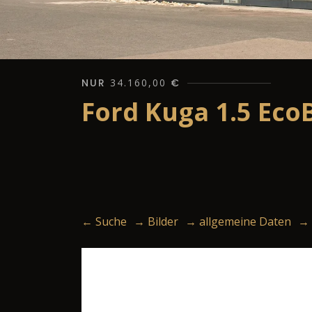
NUR
34.160,00
€
Ford Kuga 1.5 Ec
← Suche
→ Bilder
→ allgemeine Daten
→ 