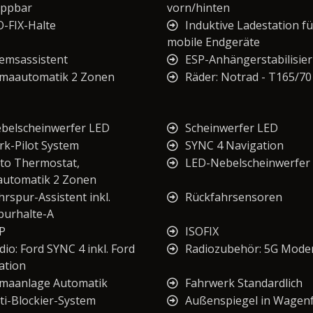
ppbar
vorn/hinten
O-FIX-Halte
Induktive Ladestation fü
mobile Endgeräte
emsassistent
ESP-Anhängerstabilisie
imaautomatik 2 Zonen
Räder: Notrad - T165/70
belscheinwerfer LED
Scheinwerfer LED
rk-Pilot System
SYNC 4 Navigation
to Thermostat,
LED-Nebelscheinwerfer
automatik 2 Zonen
hrspur-Assistent inkl.
Rückfahrsensoren
purhalte-A
P
ISOFIX
dio: Ford SYNC 4 inkl. Ford
Radiozubehör: 5G Mod
ation
imaanlage Automatik
Fahrwerk Standardlich
ti-Blockier-System
Außenspiegel in Wagen