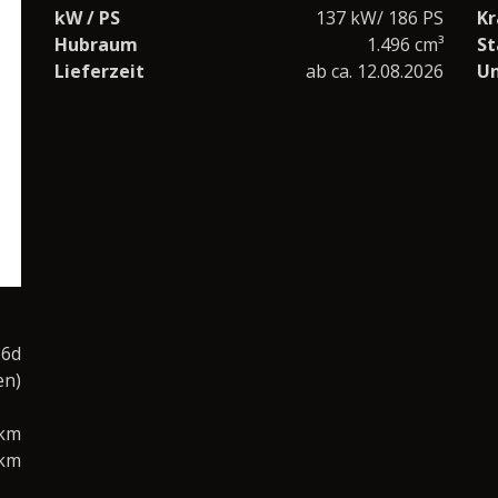
kW / PS
137 kW/ 186 PS
Kr
Hubraum
1.496 cm³
St
Lieferzeit
ab ca. 12.08.2026
U
o6d
en)
0km
/km