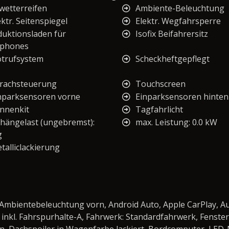
lwetterreifen
Ambiente-Beleuchtung
ektr. Seitenspiegel
Elektr. Wegfahrsperre
duktionsladen für
Isofix Beifahrersitz
tphones
trufsystem
Scheckheftgepflegt
rachsteuerung
Touchscreen
nparksensoren vorne
Einparksensoren hinten
nnenkit
Tagfahrlicht
hängelast (ungebremst):
max. Leistung: 0.0 kW
g
talliclackierung
, Ambientebeleuchtung vorn, Android Auto, Apple CarPlay, A
inkl. Fahrspurhalte-A, Fahrwerk: Standardfahrwerk, Fenster