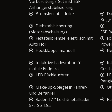
Vorbereitungs-Set inkl. ESP-
Anhängerstabilisierung
Bremsleuchte, dritte
Da
Beige
Diebstahlsicherung
(Motorabschaltung)
ESP,B
Feststellbremse, elektrisch mit
Fo
Auto Hol
Power
Heckklappe, manuell
He
Induktive Ladestation für
In
mobile Endgerä
Gesch
LED Rückleuchten
LE
Rangie
Make-up-Spiegel in Fahrer-
Ot
und Beifahrer
Räder: 17"" Leichtmetallräder
Rä
5x2-Sp.-Des