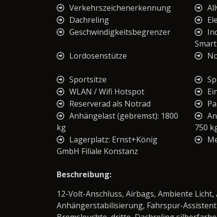
Verkehrszeichenerkennung
Al
Dachreling
El
Geschwindigkeitsbegrenzer
In
Smar
Lordosenstütze
No
Sportsitze
Sp
WLAN / Wifi Hotspot
Ei
Reserverad als Notrad
Pa
Anhängelast (gebremst): 1800
An
kg
750 k
Lagerplatz: Ernst+König
Me
GmbH Filiale Konstanz
Beschreibung:
12-Volt-Anschluss, Airbags, Ambiente Licht
Anhängerstabilisierung, Fahrspur-Assistent 