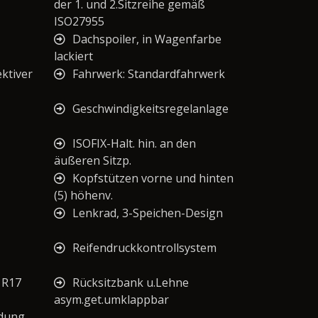
der 1. und 2.Sitzreihe gemäß
ISO27955
Dachspoiler, in Wagenfarbe
lackiert
ktiver
Fahrwerk: Standardfahrwerk
Geschwindigkeitsregelanlage
ISOFIX-Halt. hin. an den
äußeren Sitzp.
Kopfstützen vorne und hinten
(5) höhenv.
Lenkrad, 3-Speichen-Design
Reifendruckkontrollsystem
 R17
Rücksitzbank u.Lehne
asym.get.umklappbar
ndung