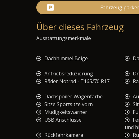
Fahrzeug parke
Über dieses Fahrzeug
Ausstattungsmerkmale
Dachhimmel Beige
Da
Antriebsreduzierung
Dr
Räder Notrad - T165/70 R17
Rä
Dachspoiler Wagenfarbe
Au
Sitze Sportsitze vorn
Si
Müdigkeitswarner
Fu
USB Anschlüsse
Fe
und h
Rückfahrkamera
Rü