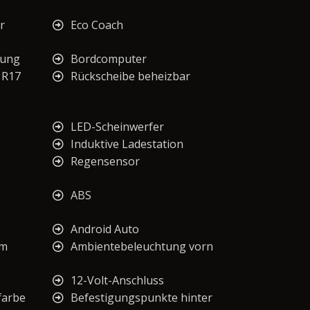
r
Eco Coach
rung
Bordcomputer
 R17
Rückscheibe beheizbar
LED-Scheinwerfer
Induktive Ladestation
Regensensor
ABS
Android Auto
em
Ambientebeleuchtung vorn
12-Volt-Anschluss
farbe
Befestigungspunkte hinter