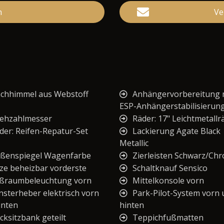
n
Ve
chhimmel aus Webstoff
Anhängervorbereitung 
ESP-Anhängerstabilisierun
ehzahlmesser
Räder: 17" Leichtmetallr
der: Reifen-Repatur-Set
Lackierung Agate Black
Metallic
ßenspiegel Wagenfarbe
Zierleisten Schwarz/Ch
tze beheizbar vorderste
Schaltknauf Sensico
ßraumbeleuchtung vorn
Mittelkonsole vorn
nsterheber elektrisch vorn
Park-Pilot-System vorn
inten
hinten
cksitzbank geteilt
Teppichfußmatten