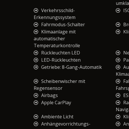
umkla
Verkehrsschild-
IS
Erkennungssystem
Fahrmodus-Schalter
Br
Klimaanlage mit
Kl
automatischer
Temperaturkontrolle
Rückleuchten LED
Ne
LED-Rückleuchten
Pa
Getriebe: 8-Gang-Automatik
Au
Klima
Scheibenwischer mit
Fa
Regensensor
Fahrs
Airbags
ES
Apple CarPlay
Ra
Navig
Ambiente Licht
Kl
Anhängevorrichtungs-
An