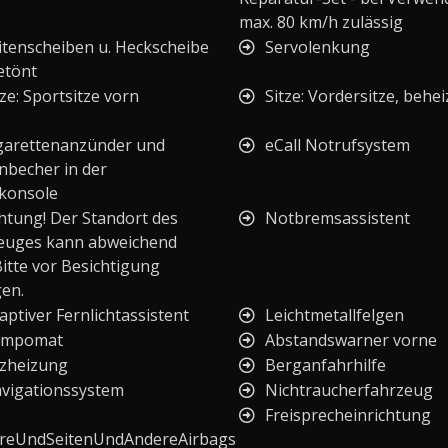
max. 80 km/h zulässig
itenscheiben u. Heckscheibe
Servolenkung
etönt
tze: Sportsitze vorn
Sitze: Vordersitze, behe
garettenanzünder und
eCall Notrufsystem
nbecher in der
lkonsole
htung! Der Standort des
Notbremsassistent
euges kann abweichend
Bitte vor Besichtigung
gen.
aptiver Fernlichtassistent
Leichtmetallfelgen
empomat
Abstandswarner vorne
tzheizung
Berganfahrhilfe
vigationssystem
Nichtraucherfahrzeug
Freisprecheinrichtung
reUndSeitenUndAndereAirbags