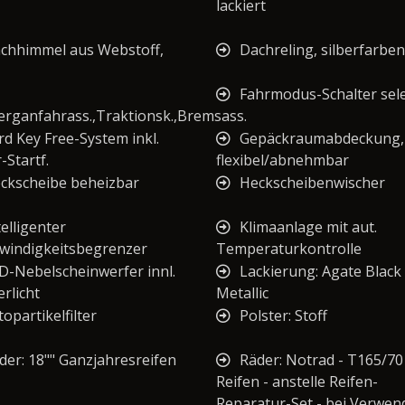
lackiert
chhimmel aus Webstoff,
Dachreling, silberfarben
Fahrmodus-Schalter sele
erganfahrass.,Traktionsk.,Bremsass.
rd Key Free-System inkl.
Gepäckraumabdeckung,
-Startf.
flexibel/abnehmbar
ckscheibe beheizbar
Heckscheibenwischer
telligenter
Klimaanlage mit aut.
windigkeitsbegrenzer
Temperaturkontrolle
D-Nebelscheinwerfer innl.
Lackierung: Agate Black
rlicht
Metallic
topartikelfilter
Polster: Stoff
der: 18"" Ganzjahresreifen
Räder: Notrad - T165/70
Reifen - anstelle Reifen-
Reparatur-Set - bei Verwe