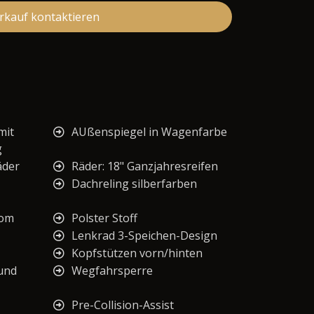
rkauf kontaktieren
mit
AUßenspiegel in Wagenfarbe
g
äder
Räder: 18" Ganzjahresreifen
Dachreling silberfarben
rom
Polster Stoff
Lenkrad 3-Speichen-Design
Kopfstützen vorn/hinten
 und
Wegfahrsperre
Pre-Collision-Assist