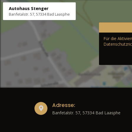
Autohaus Stenger
Banfetalstr. 57, 57334 Bad Laasphe
Für die Aktivi
Datenschutzric
Adresse:
Banfetalstr. 57, 57334 Bad Laasphe