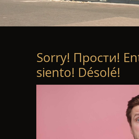
Sorry! Прости! En
siento! Désolé!