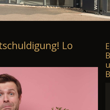
tschuldigung! Lo
E
B
B