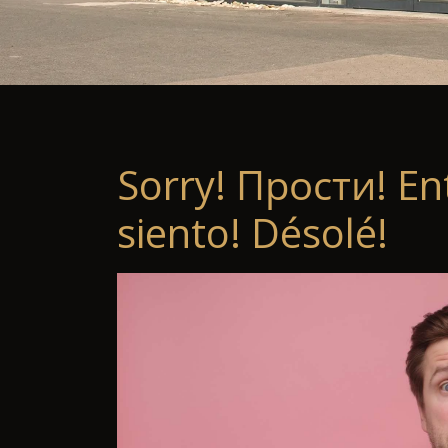
Sorry! Прости! En
siento! Désolé!