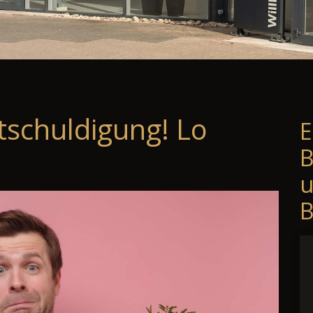
tschuldigung! Lo
E
B
B