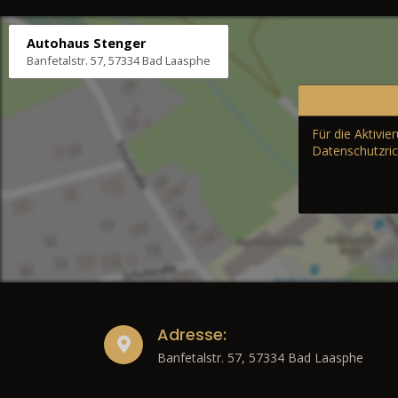
Autohaus Stenger
Banfetalstr. 57, 57334 Bad Laasphe
Für die Aktivi
Datenschutzric
Adresse:
Banfetalstr. 57, 57334 Bad Laasphe