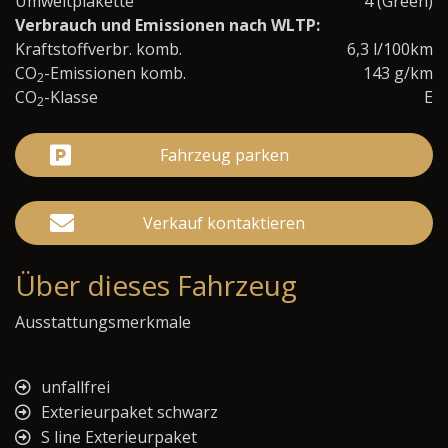
Umweltplakette
4 (Green)
Verbrauch und Emissionen nach WLTP:
Kraftstoffverbr. komb.
6,3 l/100km
CO
-Emissionen komb.
143 g/km
2
CO
-Klasse
E
2
Fahrzeug parken
Verkauf kontaktieren
Über dieses Fahrzeug
Ausstattungsmerkmale
unfallfrei
Exterieurpaket schwarz
S line Exterieurpaket