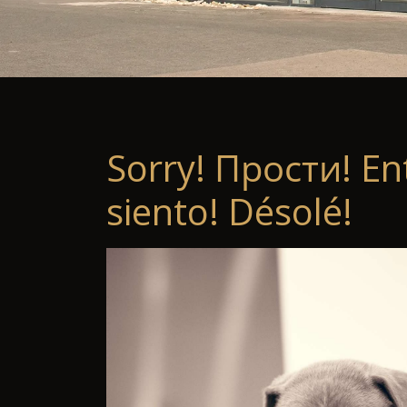
Sorry! Прости! En
siento! Désolé!