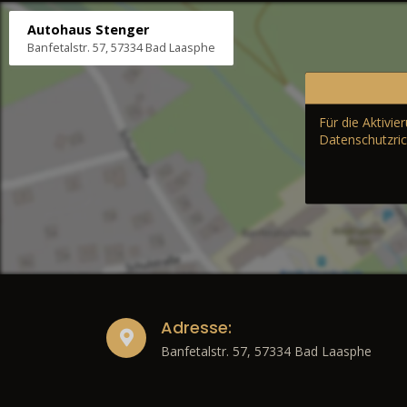
Autohaus Stenger
Banfetalstr. 57, 57334 Bad Laasphe
Für die Aktivi
Datenschutzric
Adresse:
Banfetalstr. 57, 57334 Bad Laasphe