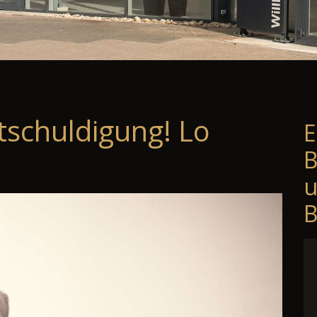
tschuldigung! Lo
E
B
B