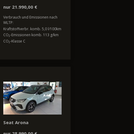
nur 21.990,00 €
Verbrauch und Emissionen nach
WLTP:
Kraftstoffverbr. komb. 5,0 l/100km
CO
-Emissionen komb. 113 g/km
2
CO
-Klasse C
2
Seat Arona
nur 28.990,00 €