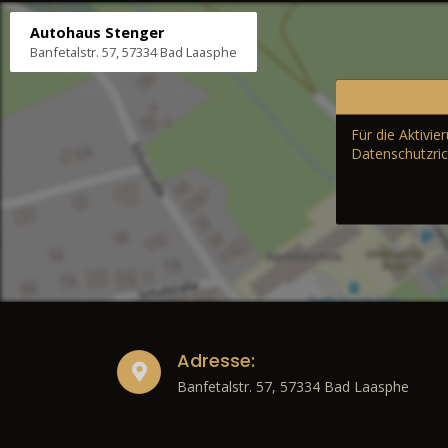
Autohaus Stenger
Banfetalstr. 57, 57334 Bad Laasphe
Für die Aktivi
Datenschutzric
Adresse:
Banfetalstr. 57, 57334 Bad Laasphe