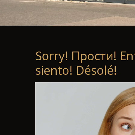
Sorry! Прости! En
siento! Désolé!