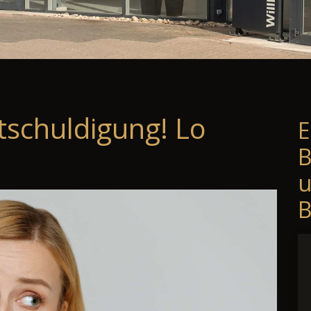
tschuldigung! Lo
E
B
B