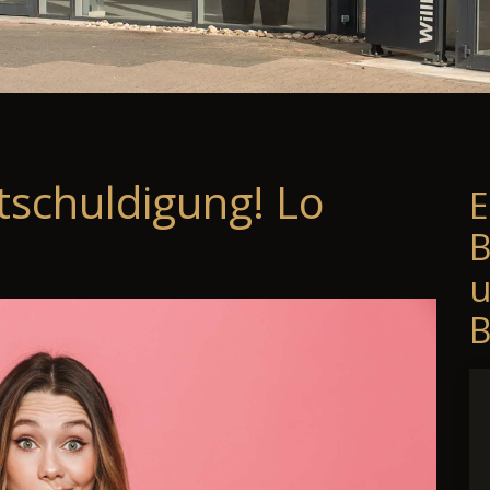
tschuldigung! Lo
E
B
B