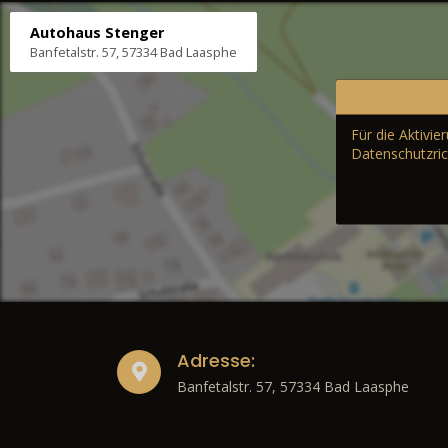
Autohaus Stenger
Banfetalstr. 57, 57334 Bad Laasphe
Für die Aktivi
Datenschutzric
Adresse:
Banfetalstr. 57, 57334 Bad Laasphe