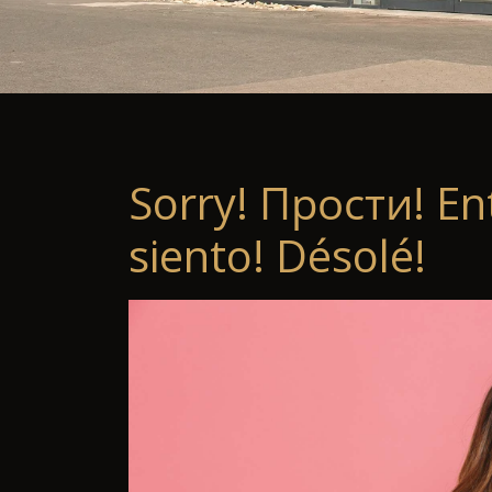
Sorry! Прости! En
siento! Désolé!