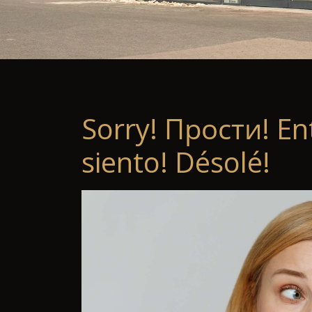
Sorry! Прости! En
siento! Désolé!