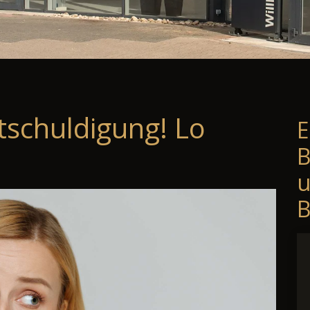
tschuldigung! Lo
E
B
B