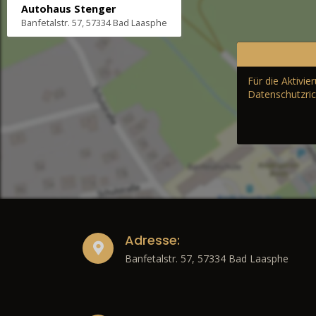
Autohaus Stenger
Banfetalstr. 57, 57334 Bad Laasphe
Für die Aktivi
Datenschutzric
Adresse:
Banfetalstr. 57, 57334 Bad Laasphe