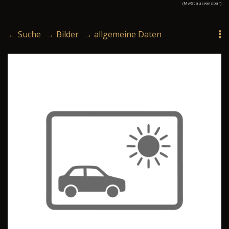
(MwSt ausweisbar)
← Suche
→ Bilder
→ allgemeine Daten