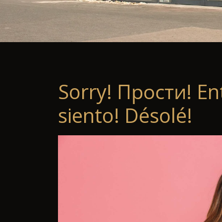
Sorry! Прости! En
siento! Désolé!