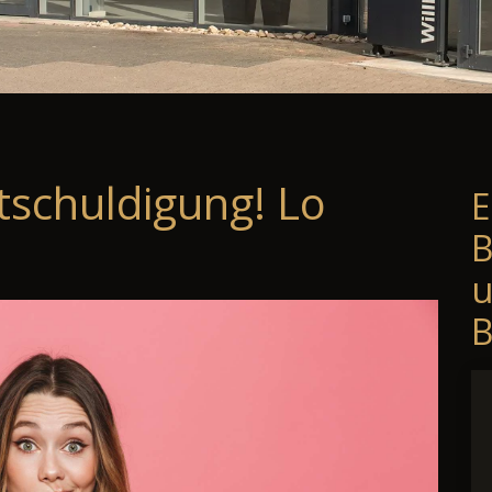
tschuldigung! Lo
E
B
B