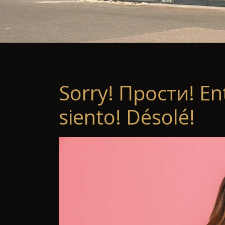
Sorry! Прости! En
siento! Désolé!