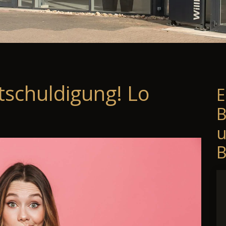
tschuldigung! Lo
E
B
B