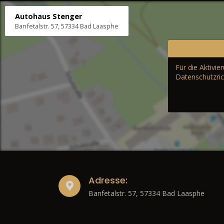
Autohaus Stenger
Banfetalstr. 57, 57334 Bad Laasphe
Für die Aktivi
Datenschutzric
Adresse:
Banfetalstr. 57, 57334 Bad Laasphe