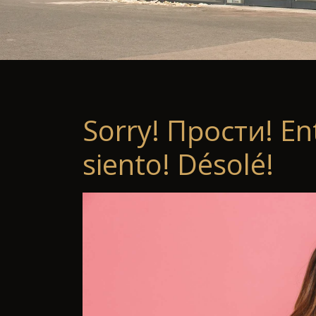
Sorry! Прости! En
siento! Désolé!