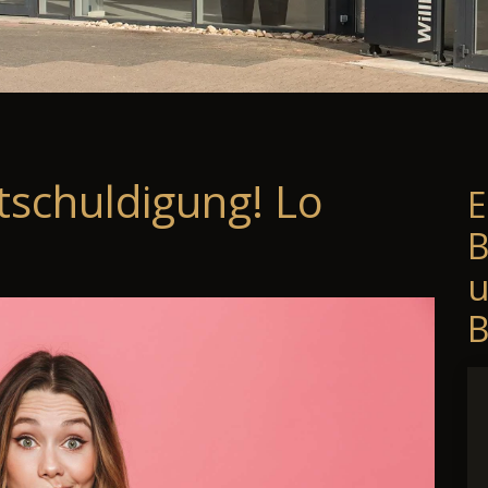
tschuldigung! Lo
E
B
B