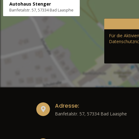
Autohaus Stenger
Banfetalstr. 57, 57334 Bad Laasphe
Für die Aktivi
Datenschutzric
Adresse:
Banfetalstr. 57, 57334 Bad Laasphe