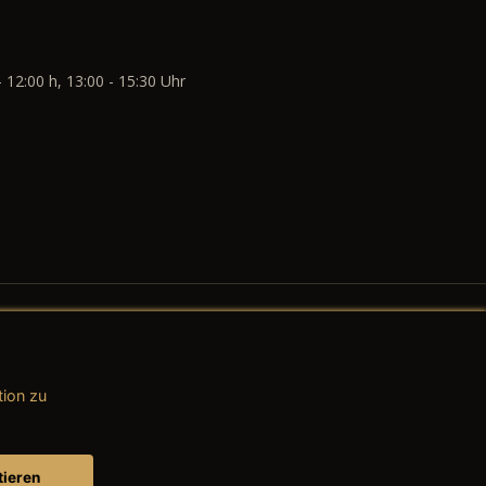
- 12:00 h, 13:00 - 15:30 Uhr
tion zu
AGB (Teile & Zubehör)
AGB (Dienstleistungen)
tieren