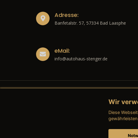
Adresse:
Banfetalstr. 57, 57334 Bad Laasphe
eMail:
info@autohaus-stenger.de
Wir verw
Recht
Diese Webseit
→ Imp
gewährleisten
→ Date
Notw