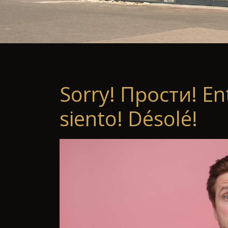
Sorry! Прости! En
siento! Désolé!