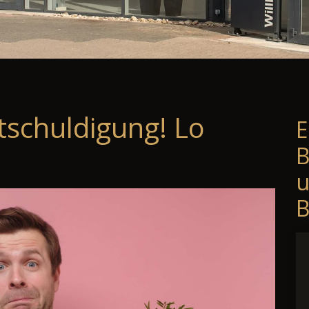
tschuldigung! Lo
E
B
B