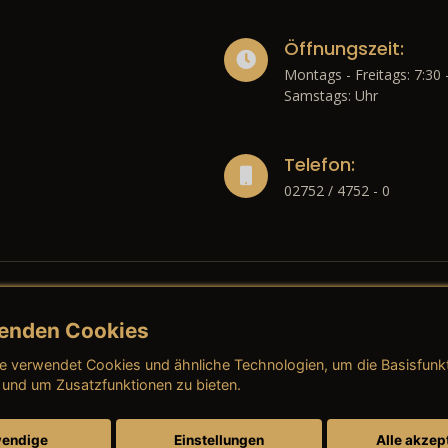
Öffnungszeit:
Montags - Freitags: 7:30 
Samstags: Uhr
Telefon:
02752 / 4752 - 0
enden Cookies
liches
e verwendet Cookies und ähnliche Technologien, um die Basisfunk
ressum
→ AGB (Neuwagen)
→ 
 und um Zusatzfunktionen zu bieten.
nschutzerklärung
→ AGB (Gebrauchtwagen)
→ 
endige
Einstellungen
Alle akzep