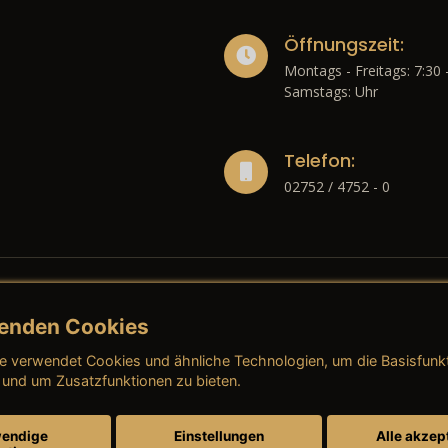
Öffnungszeit:
Montags - Freitags: 7:30 
Samstags: Uhr
Telefon:
02752 / 4752 - 0
enden Cookies
liches
e verwendet Cookies und ähnliche Technologien, um die Basisfunk
ressum
→ AGB (Neuwagen)
→ 
 und um Zusatzfunktionen zu bieten.
nschutzerklärung
→ AGB (Gebrauchtwagen)
→ 
endige
Einstellungen
Alle akzep