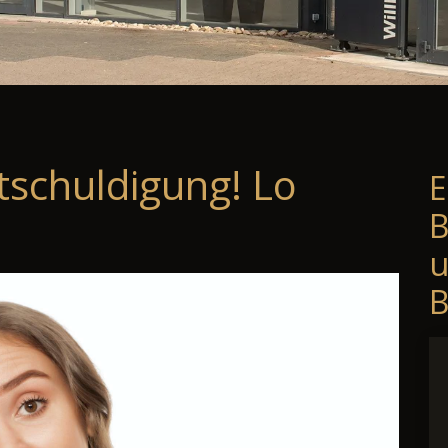
tschuldigung! Lo
E
B
B