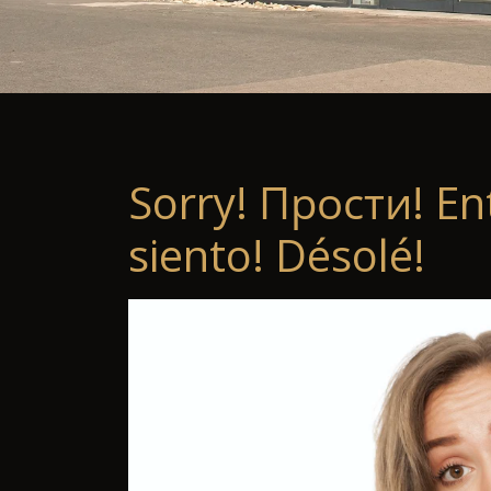
Sorry! Прости! En
siento! Désolé!