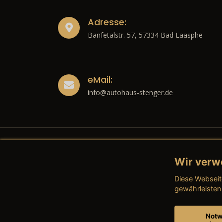
Adresse:
Banfetalstr. 57, 57334 Bad Laasphe
eMail:
info@autohaus-stenger.de
Wir verw
Recht
Diese Webseit
→ Imp
gewährleisten
→ Date
Notw