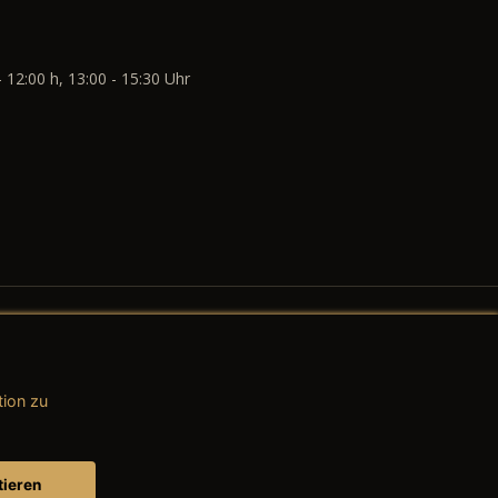
- 12:00 h, 13:00 - 15:30 Uhr
tion zu
AGB (Teile & Zubehör)
AGB (Dienstleistungen)
tieren