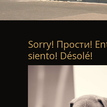
Sorry! Прости! En
siento! Désolé!