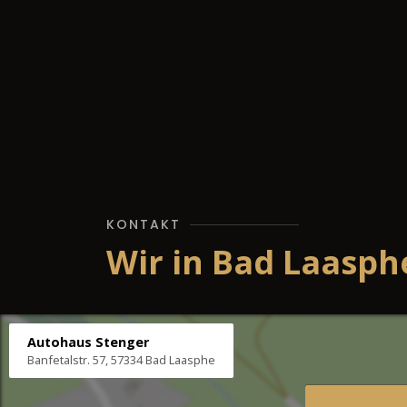
KONTAKT
Wir in Bad Laasph
Autohaus Stenger
Banfetalstr. 57, 57334 Bad Laasphe