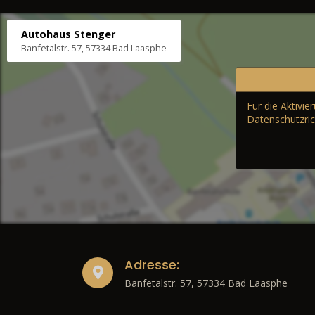
Autohaus Stenger
Banfetalstr. 57, 57334 Bad Laasphe
Für die Aktivi
Datenschutzric
Adresse:
Banfetalstr. 57, 57334 Bad Laasphe