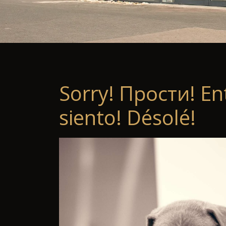
Sorry! Прости! En
siento! Désolé!