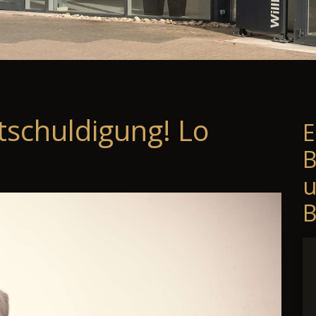
tschuldigung! Lo
E
B
B