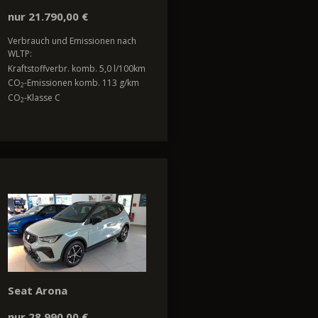
nur 21.790,00 €
Verbrauch und Emissionen nach
WLTP:
Kraftstoffverbr. komb. 5,0 l/100km
CO
-Emissionen komb. 113 g/km
2
CO
-Klasse C
2
Seat Arona
nur 28.990,00 €