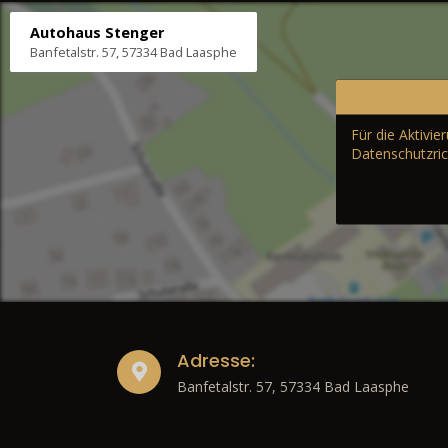
Autohaus Stenger
Banfetalstr. 57, 57334 Bad Laasphe
Für die Aktivi
Datenschutzric
Adresse:
Banfetalstr. 57, 57334 Bad Laasphe