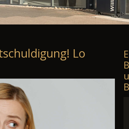
tschuldigung! Lo
E
B
B