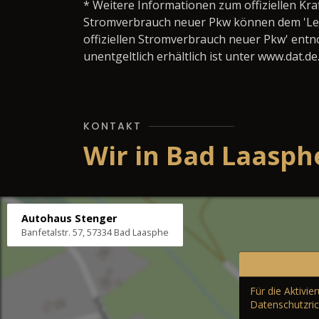
* Weitere Informationen zum offiziellen Kra
Stromverbrauch neuer Pkw können dem 'Leitfa
offiziellen Stromverbrauch neuer Pkw' ent
unentgeltlich erhältlich ist unter www.dat.de
KONTAKT
Wir in Bad Laasph
Autohaus Stenger
Banfetalstr. 57, 57334 Bad Laasphe
Für die Aktivi
Datenschutzric