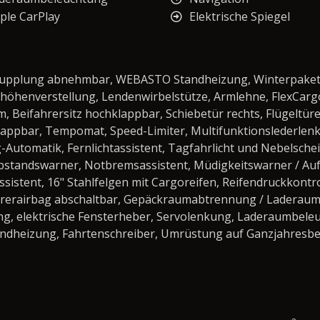
ple CarPlay
Elektrische Spiegel
plung abnehmbar, WEBASTO Standheizung, Winterpaket m
itzhöhenverstellung, Lendenwirbelstütze, Armlehne, FlexCar
Beifahrersitz hochklappbar, Schiebetür rechts, Flügeltüren
klappbar, Tempomat, Speed-Limiter, Multifunktionslederlenk
Automatik, Fernlichtassistent, Tagfahrlicht und Nebelsch
Abstandswarner, Notbremsassistent, Müdigkeitswarner / Au
istent, 16" Stahlfelgen mit Cargoreifen, Reifendruckkontro
ahrerairbag abschaltbar, Gepäckraumabtrennung / Laderaum
ung, elektrische Fensterheber, Servolenkung, Laderaumbel
ndheizung, Fahrtenschreiber, Umrüstung auf Ganzjahresbe