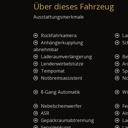
Über dieses Fahrzeug
Ausstattungsmerkmale
Rückfahrkamera
La
Anhängerkupplung
Sc
abnehmbar
Laderaumverlängerung
Be
Lendenwirbelstütze
Ar
Tempomat
Sp
Notbremsassistent
No
8-Gang Automatik
Wi
Nebelscheinwerfer
Fe
ASR
Ai
Gepäckraumabtrennung
La
Servolenkung
La