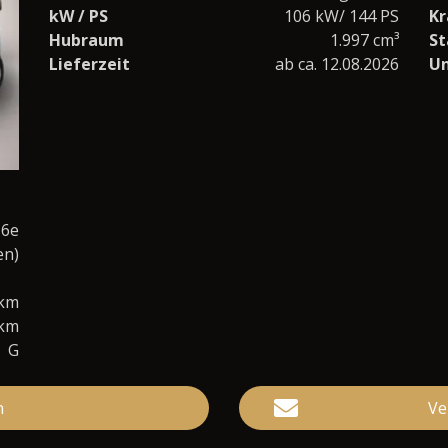
kW / PS
106 kW/ 144 PS
Kr
Hubraum
1.997 cm³
St
Lieferzeit
ab ca. 12.08.2026
U
 6e
en)
0km
/km
G
n
Ve