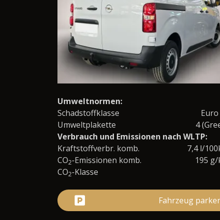
Umweltnormen:
Schadstoffklasse
Euro
Umweltplakette
4 (Gre
Verbrauch und Emissionen nach WLTP:
Kraftstoffverbr. komb.
7,4 l/10
CO
-Emissionen komb.
195 g
2
CO
-Klasse
2
Fahrzeug parke