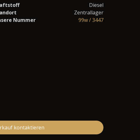
aftstoff
Diesel
andort
Zentrallager
nsere Nummer
99w / 3447
rkauf kontaktieren