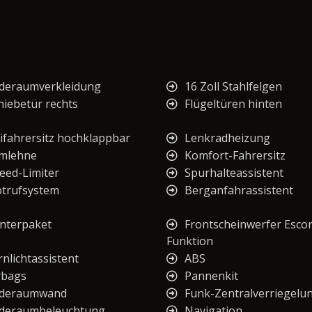
deraumverkleidung
16 Zoll Stahlfelgen
hiebetür rechts
Flügeltüren hinten
ifahrersitz hochklappbar
Lenkradheizung
mlehne
Komfort-Fahrersitz
eed-Limiter
Spurhalteassistent
trufsystem
Berganfahrassistent
nterpaket
Frontscheinwerfer Escor
Funktion
rnlichtassistent
ABS
rbags
Pannenkit
deraumwand
Funk-Zentralverriegelu
deraumbeleuchtung
Navigation