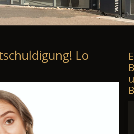
tschuldigung! Lo
E
B
B