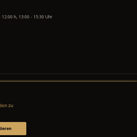
- 12:00 h, 13:00 - 15:30 Uhr
tion zu
AGB (Teile & Zubehör)
AGB (Dienstleistungen)
tieren