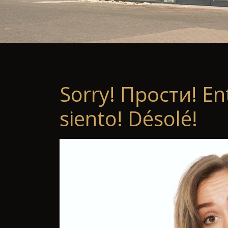
Sorry! Прости! En
siento! Désolé!