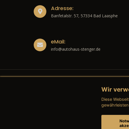
Adresse:
Banfetalstr. 57, 57334 Bad Laasphe
eMail:
info@autohaus-stenger.de
Wir verw
Recht
Diese Webseit
→ Imp
gewährleisten
→ Date
Notw
akze