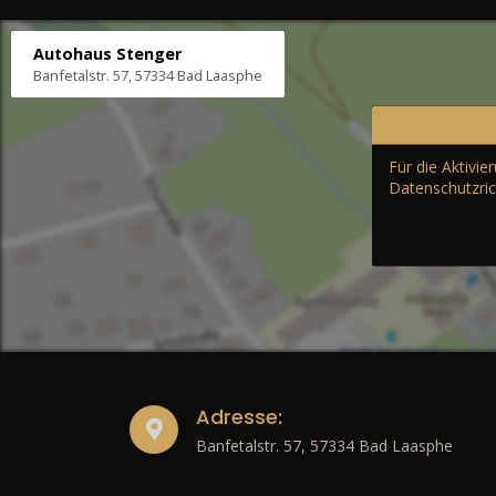
Autohaus Stenger
Banfetalstr. 57, 57334 Bad Laasphe
Für die Aktivi
Datenschutzric
Adresse:
Banfetalstr. 57, 57334 Bad Laasphe