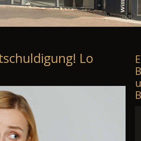
tschuldigung! Lo
E
B
B