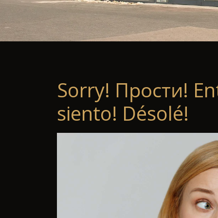
Sorry! Прости! En
siento! Désolé!