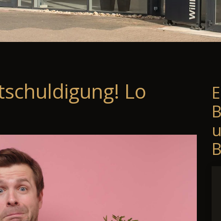
tschuldigung! Lo
E
B
B