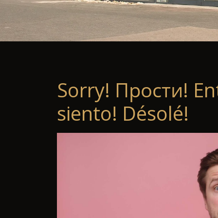
Sorry! Прости! En
siento! Désolé!