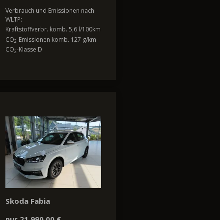
Verbrauch und Emissionen nach
WLTP:
Kraftstoffverbr. komb. 5,6 l/100km
CO
-Emissionen komb. 127 g/km
2
CO
-Klasse D
2
Skoda Fabia
nur 21.990,00 €