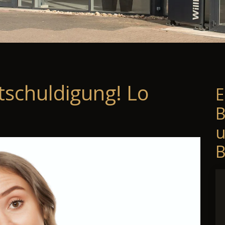
tschuldigung! Lo
E
B
B