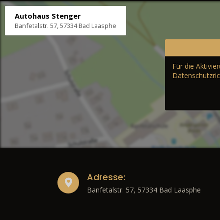
Autohaus Stenger
Banfetalstr. 57, 57334 Bad Laasphe
Für die Aktivi
Datenschutzric
Adresse:
Banfetalstr. 57, 57334 Bad Laasphe