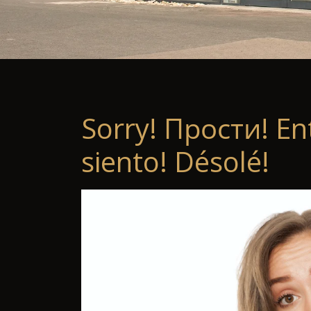
Sorry! Прости! En
siento! Désolé!