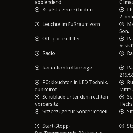
abblendend
Climat
Kopfstützen (3) hinten
LE
2 hin
Leuchte im Fußraum vorn
Ma
Son.
Ottopartikelfilter
Pa
Assist
Radio
Ra
Reifenkontrollanzeige
Rä
215/5
Rückleuchten in LED Technik,
Rü
dunkelrot
Mittel
Schublade unter dem rechten
Se
Vordersitz
Hecks
Sitzbezüge für Sondermodell
Si
Start-Stopp-
St