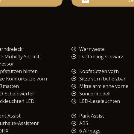
n
Ve
rndreieck
Warnweste
re Mobility Set mit
Dachreling schwarz
ressor
pfstützen hinten
Kopfstützen vorn
tze Komfortsitze vorn
Sitze vorn beheizbar
ßmatten
Mittelarmlehne vorne
D-Scheinwerfer
Sondermodell
ckleuchten LED
LED-Leseleuchten
ont Assist
Park Assist
urhalte-Assistent
ABS
OFIX
6 Airbags