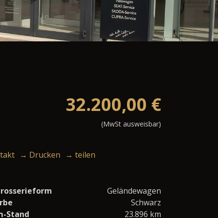
32.200,00
€
(MwSt ausweisbar)
takt
→ Drucken
→ teilen
rosserieform
Geländewagen
rbe
Schwarz
m-Stand
23.896 km