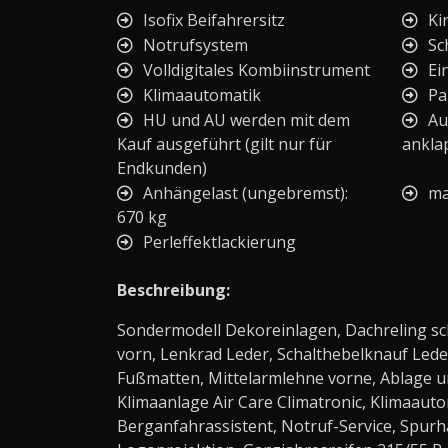
Isofix Beifahrersitz
Ki
Notrufsystem
Sc
Volldigitales Kombiinstrument
Ei
Klimaautomatik
Pa
HU und AU werden mit dem
Au
Kauf ausgeführt (gilt nur für
ankla
Endkunden)
Anhängelast (ungebremst):
ma
670 kg
Perleffektlackierung
Beschreibung:
Sondermodell Dekoreinlagen, Dachreling sc
vorn, Lenkrad Leder, Schalthebelknauf Leder
Fußmatten, Mittelarmlehne vorne, Ablage unt
Klimaanlage Air Care Climatronic, Klimaauto
Berganfahrassistent, Notruf-Service, Spurh