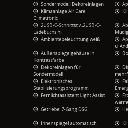
Sondermodell Dekoreinlagen
Ap
Klimaanlage Air Care
Kl
Climatronic
2USB-C-Schnittst.v.,2USB-C-
Ab
Ladebuchs.hi.
Müdig
Ambientebeleuchtung weiß
Ap
u. And
Außenspiegelgehäuse in
Bo
Kontrastfarbe
Dekoreinlagen für
Di
Sondermodell
mehrf
Elektronisches
Fa
Stabilisierungsprogramm
Emerg
Fernlichtassistent Light Assist
Fr
wärm
Getriebe: 7-Gang DSG
He
Innenspiegel automatisch
Kl