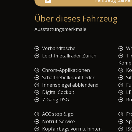
Fahrzeug parke
Über dieses Fahrzeug
Ausstattungsmerkmale
Verbandtasche
Wa
Leichtmetallräder Zürich
Ti
Komp
Chrom-Applikationen
Ko
Schalthebelknauf Leder
Si
Innenspiegel abblendend
Fu
Digital Cockpit
LE
7-Gang DSG
Rü
ACC stop & go
Fr
Notruf-Service
Sp
Kopfairbags vorn u. hinten
IS