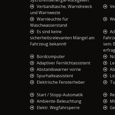
Sys./Bremsenergie-Rückgewin.
Verbandtasche, Warndreieck
Ve
und Warnweste
Warnleuchte für
We
Waschwasserstand
Es sind keine
Ac
sicherheitsrelevanten Mängel am
Fahrz
Fahrzeug bekannt!
sein. 
erfra
Bordcomputer
No
Adaptiver Fernlichtassistent
Le
Abstandswarner vorne
Ab
Spurhalteassistent
Li
Elektrische Fensterheber
Tu
Start / Stopp-Automatik
Re
Ambiente-Beleuchtung
Mi
Elektr. Wegfahrsperre
Ge