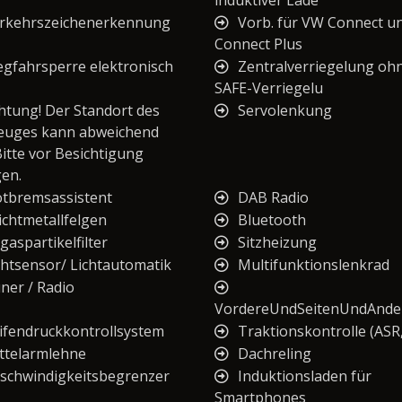
induktiver Lade
rkehrszeichenerkennung
Vorb. für VW Connect u
Connect Plus
gfahrsperre elektronisch
Zentralverriegelung oh
SAFE-Verriegelu
htung! Der Standort des
Servolenkung
euges kann abweichend
Bitte vor Besichtigung
gen.
tbremsassistent
DAB Radio
ichtmetallfelgen
Bluetooth
gaspartikelfilter
Sitzheizung
chtsensor/ Lichtautomatik
Multifunktionslenkrad
ner / Radio
VordereUndSeitenUndAnde
ifendruckkontrollsystem
Traktionskontrolle (ASR
ttelarmlehne
Dachreling
schwindigkeitsbegrenzer
Induktionsladen für
Smartphones