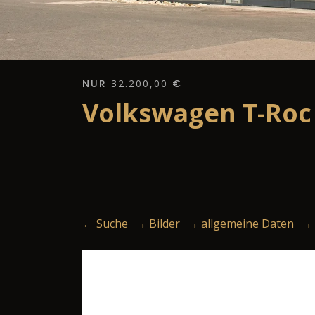
NUR
32.200,00
€
Volkswagen T-Roc 
← Suche
→ Bilder
→ allgemeine Daten
→ 