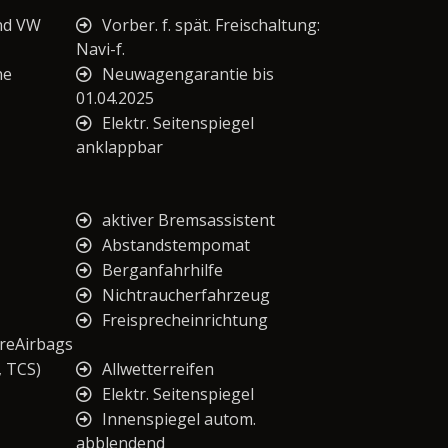
nd VW
Vorber. f. spät. Freischaltung:
Navi-f.
ne
Neuwagengarantie bis
01.04.2025
Elektr. Seitenspiegel
anklappbar
aktiver Bremsassistent
Abstandstempomat
Berganfahrhilfe
Nichtraucherfahrzeug
Freisprecheinrichtung
reAirbags
, TCS)
Allwetterreifen
Elektr. Seitenspiegel
Innenspiegel autom.
abblendend