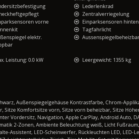
ndersitzbefestigung
Lederlenkrad
heckheftgepflegt
Zentralverriegelung
nparksensoren vorne
Einparksensoren hinten
nnenkit
Tagfahrlicht
ßenspiegel elektr.
Aussenspiegelbeheizba
ppbar
x. Leistung: 0.0 kW
Leergewicht: 1355 kg
hwarz, Außenspiegelgehäuse Kontrastfarbe, Chrom-Applika
, Sitze Komfortsitze vorn, Sitze vorn beheizbar, Sitze Höh
er Vordersitz, Navigation, Apple CarPlay, Android Auto, DA
matik 2-Zonen, Ambiente Beleuchtung weiß, Licht Fußraum, A
alte-Assistent, LED-Scheinwerfer, Rückleuchten LED, LED-