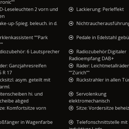
ronic""
D-Leseleuchten 2 vorn und
Lackierung: Perleffekt
ten
ke-up-Spieg. beleuch. in d.
Nichtraucherausführun
rklenkassistent ""Park
Pedale in Edelstahl gebü
""
diozubehör: 6 Lautsprecher
Radiozubehör:Digitaler
Radioempfang DAB+
der: Ganzjahresreifen
Räder: Leichtmetallräder
5 R 17
""Zürich""
cksitzl. asym. geteilt mit
Rückstrahler in allen Tü
arml.
itenscheiben hi. und
Servolenkung
cheibe abged
elektromechanisch
tze: Komfortsitze vorn
Sitze: Vordersitze behei
oßfänger in Wagenfarbe
Telefonschnittstelle mit