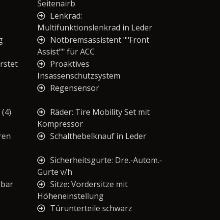
Seitenairb
Lenkrad:
Multifunktionslenkrad in Leder
g
Notbremsassistent ""Front
Assist"" für ACC
rstet
Proaktives
Insassenschutzsystem
Regensensor
 (4)
Räder: Tire Mobility Set mit
Kompressor
ren
Schalthebelknauf in Leder
Sicherheitsgurte: Dre.-Autom.-
Gurte v/h
zbar
Sitze: Vordersitze mit
Höheneinstellung
Türunterteile schwarz