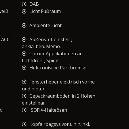
DAB+
weiß
Licht Fußraum
Ambiente Licht
g ACC
Außens. el. einstell-,
ankla.,beh. Memo.
Chrom-Applikationen an
Lichtdreh-, Spieg
Elektronische Parkbremse
Fensterheber elektrisch vorne
und hinten
Gepäckraumboden in 2 Höhen
einstellbar
t
ISOFIX-Halteösen
n
Kopfairbagsys.vor.u.hin.inkl.