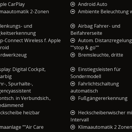
ple CarPlay
Android Auto
imaautomatik 2-Zonen
Ambiente Beleuchtung 
lenkungs- und
Airbag Fahrer- und
keitserkennung
Beifahrerseite
p-Connect Wireless f. Apple
Autom. Distanzregelun
roid
""stop & go""
rdwerkzeug
Bremsleuchte, dritte
splay: Digital Cockpit,
Einstiegsleisten für
arbig
Sondermodell
hr-, Spurhalte-,
Fahrlichtschaltung
encyassistent
automatisch
ontsch. in Verbundsich.,
Fußgängererkennung
edämmend
ckscheibe heizbar
Heckscheibenwischer mi
Intervall
imaanlage ""Air Care
Klimaautomatik 2 Zone