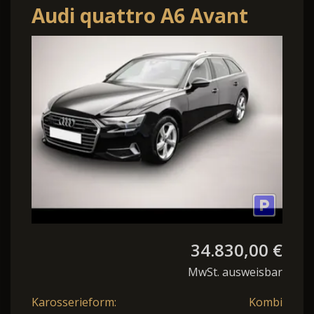
Audi quattro A6 Avant
40TDI quattro S tronic
sport STANDHZ/AH
34.830,00 €
MwSt. ausweisbar
Karosserieform:
Kombi