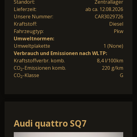
Standort:
Zentrallager
Lieferzeit:
ab ca. 12.08.2026
Unsere Nummer:
CAR3029726
Kraftstoff:
Diesel
Fahrzeugtyp:
Pkw
Umweltnormen:
Umweltplakette
1 (None)
Verbrauch und Emissionen nach WLTP:
Kraftstoffverbr. komb.
8,4 l/100km
CO
-Emissionen komb.
220 g/km
2
CO
-Klasse
G
2
Audi quattro SQ7
Quattro 507 PS 360 B&S