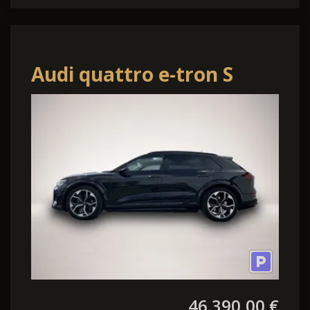
Audi quattro e-tron S
quattro LEDER PANO
HeadUp Navi 360RFK 4
46.390,00 €