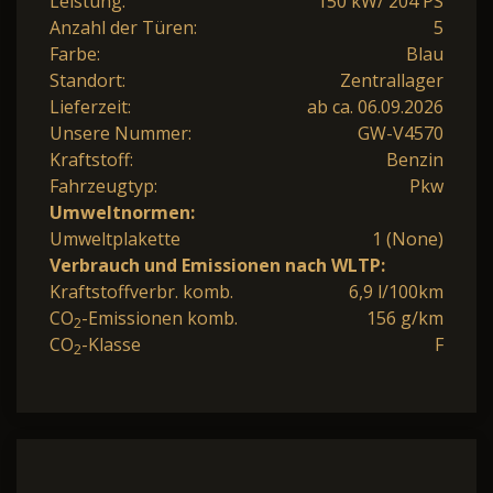
Leistung:
150 kW/ 204 PS
Anzahl der Türen:
5
Farbe:
Blau
Standort:
Zentrallager
Lieferzeit:
ab ca. 06.09.2026
Unsere Nummer:
GW-V4570
Kraftstoff:
Benzin
Fahrzeugtyp:
Pkw
Umweltnormen:
Umweltplakette
1 (None)
Verbrauch und Emissionen nach WLTP:
Kraftstoffverbr. komb.
6,9 l/100km
CO
-Emissionen komb.
156 g/km
2
CO
-Klasse
F
2