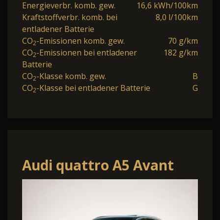
Energieverbr. komb. gew.
16,6 kWh/100km
Kraftstoffverbr. komb. bei
8,0 l/100km
entladener Batterie
CO
-Emissionen komb. gew.
70 g/km
2
CO
-Emissionen bei entladener
182 g/km
2
Batterie
CO
-Klasse komb. gew.
B
2
CO
-Klasse bei entladener Batterie
G
2
Audi quattro A5 Avant
TDI quattro S tronic
LED+/AHK/SpoSi/Pan