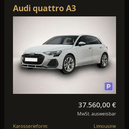
Audi quattro A3
Sportback quattro S line
Nav KlimaP LED+ ACC
37.560,00 €
MwSt. ausweisbar
Karosserieform:
Limousine