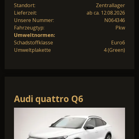
Standort:
Zentrallager
Lieferzeit:
ab ca. 12.08.2026
Unsere Nummer:
N064346
Fahrzeugtyp:
Pkw
Umweltnormen:
Schadstoffklasse
Euro6
Umweltplakette
4 (Green)
Audi quattro Q6
Sportback e-tron quattro
Luft/Matrix/HeadUp/B