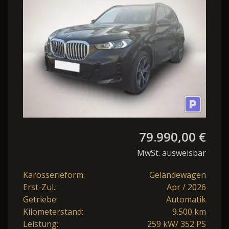
79.990,00 €
MwSt. ausweisbar
Karosserieform:
Geländewagen
Erst-Zul.:
Apr / 2026
Getriebe:
Automatik
Kilometerstand:
9.500 km
Leistung:
259 kW/ 352 PS