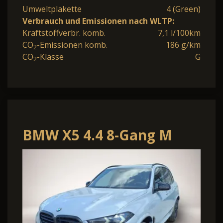
Umweltplakette
4 (Green)
Verbrauch und Emissionen nach WLTP:
Kraftstoffverbr. komb.
7,1 l/100km
CO
-Emissionen komb.
186 g/km
2
CO
-Klasse
G
2
BMW X5 4.4 8-Gang M
Steptronic