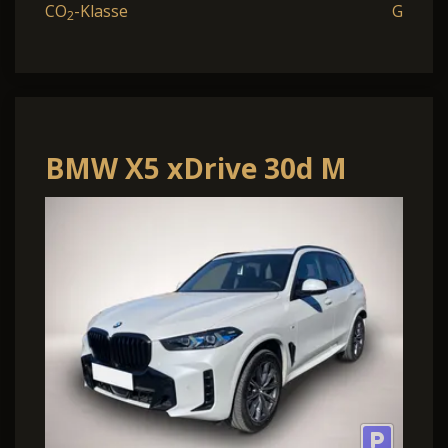
CO
-Klasse
G
2
BMW X5 xDrive 30d M
Sport*UPE 112.000¤*Pano