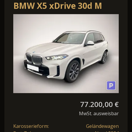
BMW X5 xDrive 30d M
Sport*UPE
117.000¤*SkyLounge
77.200,00 €
MwSt. ausweisbar
Karosserieform:
Geländewagen