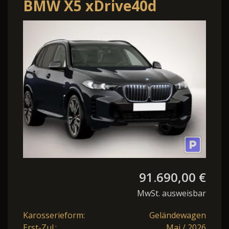
BMW X5 xDrive40d
91.690,00 €
MwSt. ausweisbar
Karosserieform:
Geländewagen
Erst-Zul.:
Mai / 2026