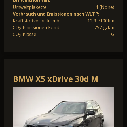
Umweltnormen:
Umweltplakette
1 (None)
Verbrauch und Emissionen nach WLTP:
Kraftstoffverbr. komb.
12,9 l/100km
CO
-Emissionen komb.
292 g/km
2
CO
-Klasse
G
2
BMW X5 xDrive 30d M
Sport*UPE 112.000¤*Pano