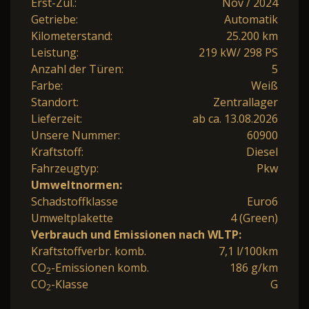
Erst-Zul.:
Nov / 2024
Getriebe:
Automatik
Kilometerstand:
25.200 km
Leistung:
219 kW/ 298 PS
Anzahl der Türen:
5
Farbe:
Weiß
Standort:
Zentrallager
Lieferzeit:
ab ca. 13.08.2026
Unsere Nummer:
60900
Kraftstoff:
Diesel
Fahrzeugtyp:
Pkw
Umweltnormen:
Schadstoffklasse
Euro6
Umweltplakette
4 (Green)
Verbrauch und Emissionen nach WLTP:
Kraftstoffverbr. komb.
7,1 l/100km
CO
-Emissionen komb.
186 g/km
2
CO
-Klasse
G
2