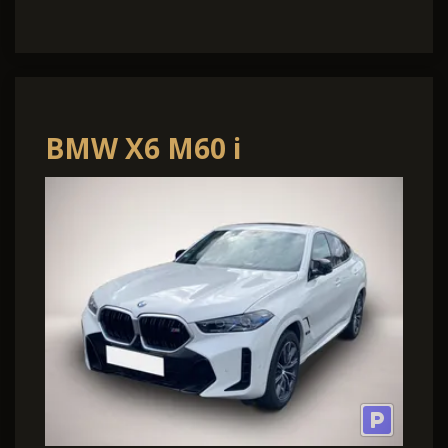
BMW X6 M60 i
xDrive*UPE
148.000¤*SoftClose*Pano*D