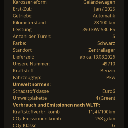
Karosserieform:
Geländewagen
Erst-Zul.:
Jan / 2025
Getriebe:
Automatik
Kilometerstand:
28.100 km
Leistung:
390 kW/ 530 PS
Anzahl der Türen:
5
Farbe:
Schwarz
Standort:
Zentrallager
Lieferzeit:
ab ca. 13.08.2026
Unsere Nummer:
49710
Kraftstoff:
Benzin
Fahrzeugtyp:
Pkw
Umweltnormen:
Schadstoffklasse
Euro6
Umweltplakette
4 (Green)
Verbrauch und Emissionen nach WLTP:
Kraftstoffverbr. komb.
11,4 l/100km
CO
-Emissionen komb.
258 g/km
2
CO
-Klasse
G
2