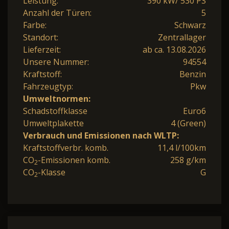
Leistung:
390 kW/ 530 PS
Anzahl der Türen:
5
Farbe:
Schwarz
Standort:
Zentrallager
Lieferzeit:
ab ca. 13.08.2026
Unsere Nummer:
94554
Kraftstoff:
Benzin
Fahrzeugtyp:
Pkw
Umweltnormen:
Schadstoffklasse
Euro6
Umweltplakette
4 (Green)
Verbrauch und Emissionen nach WLTP:
Kraftstoffverbr. komb.
11,4 l/100km
CO
-Emissionen komb.
258 g/km
2
CO
-Klasse
G
2