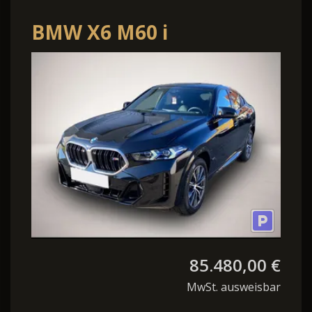
BMW X6 M60 i
xDrive*UPE
148.000¤*SoftClose*Pano*D
85.480,00 €
MwSt. ausweisbar