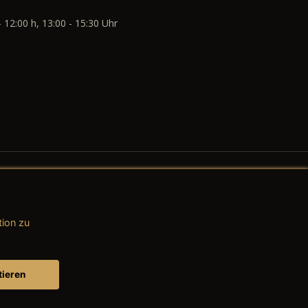
- 12:00 h, 13:00 - 15:30 Uhr
tion zu
AGB (Teile & Zubehör)
AGB (Dienstleistungen)
tieren