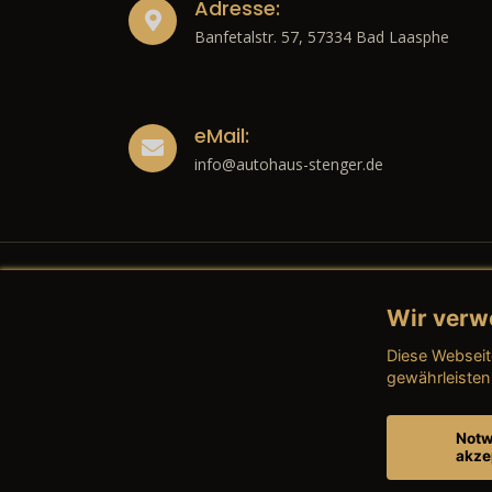
Adresse:
Banfetalstr. 57, 57334 Bad Laasphe
eMail:
info@autohaus-stenger.de
Wir verw
Recht
Diese Webseit
→ Imp
gewährleisten
→ Date
Notw
akze