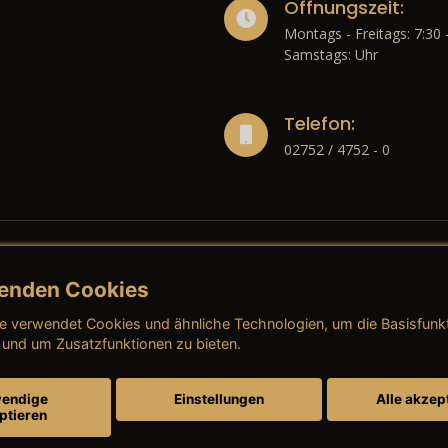
Öffnungszeit:
Montags - Freitags: 7:30 
Samstags: Uhr
Telefon:
02752 / 4752 - 0
enden Cookies
liches
e verwendet Cookies und ähnliche Technologien, um die Basisfunk
ressum
→ AGB (Neuwagen)
→ 
 und um Zusatzfunktionen zu bieten.
nschutzerklärung
→ AGB (Gebrauchtwagen)
→ 
endige
Einstellungen
Alle akzep
ptieren