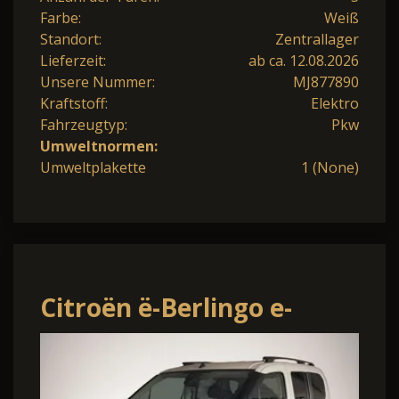
Farbe:
Weiß
Standort:
Zentrallager
Lieferzeit:
ab ca. 12.08.2026
Unsere Nummer:
MJ877890
Kraftstoff:
Elektro
Fahrzeugtyp:
Pkw
Umweltnormen:
Umweltplakette
1 (None)
Citroën ë-Berlingo e-
Berlingo Shine XL 11kw
Shz Kamera PDC v+h