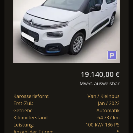
19.140,00 €
MwSt. ausweisbar
Karosserieform:
Van / Kleinbus
Erst-Zul.:
Jan / 2022
Getriebe:
Automatik
Kilometerstand:
64.737 km
Leistung:
100 kW/ 136 PS
Anzahl der Türen:
5