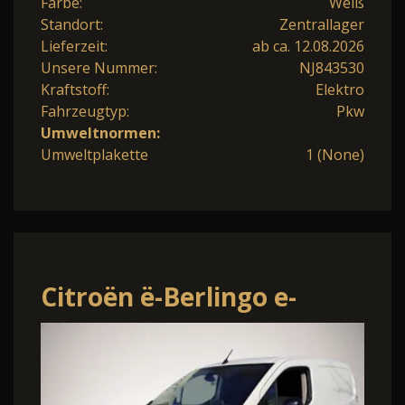
Farbe:
Weiß
Standort:
Zentrallager
Lieferzeit:
ab ca. 12.08.2026
Unsere Nummer:
NJ843530
Kraftstoff:
Elektro
Fahrzeugtyp:
Pkw
Umweltnormen:
Umweltplakette
1 (None)
Citroën ë-Berlingo e-
Berlingo Kasten Driver L1
11kw Shz Navi PDC