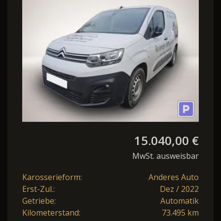
11kw PDC Tempomat
15.040,00 €
MwSt. ausweisbar
Karosserieform:
Anderes Auto
Erst-Zul.:
Dez / 2022
Getriebe:
Automatik
Kilometerstand:
73.495 km