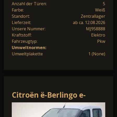
Anzahl der Türen:
5
Farbe:
Weiß
Standort:
Zentrallager
Lieferzeit:
ab ca. 12.08.2026
Unsere Nummer:
MJ958888
Kraftstoff:
Elektro
Fahrzeugtyp:
Pkw
Umweltnormen:
Umweltplakette
1 (None)
Citroën ë-Berlingo e-
Berlingo Feel M 11kw
Charger PDC Tempomat