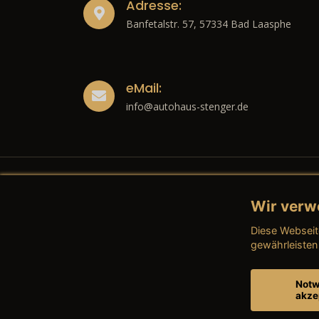
Adresse:
Banfetalstr. 57, 57334 Bad Laasphe
eMail:
info@autohaus-stenger.de
Wir verw
Recht
Diese Webseit
→ Imp
gewährleisten
→ Date
Notw
akze