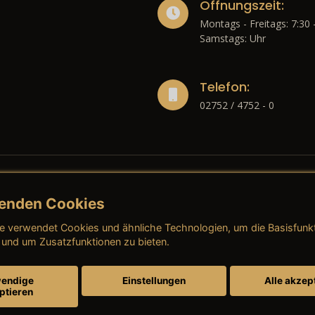
Öffnungszeit:
Montags - Freitags: 7:30 
Samstags: Uhr
Telefon:
02752 / 4752 - 0
enden Cookies
liches
e verwendet Cookies und ähnliche Technologien, um die Basisfunk
ressum
→ AGB (Neuwagen)
→ 
 und um Zusatzfunktionen zu bieten.
nschutzerklärung
→ AGB (Gebrauchtwagen)
→ 
endige
Einstellungen
Alle akzep
ptieren