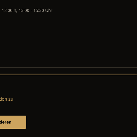
- 12:00 h, 13:00 - 15:30 Uhr
tion zu
AGB (Teile & Zubehör)
AGB (Dienstleistungen)
tieren