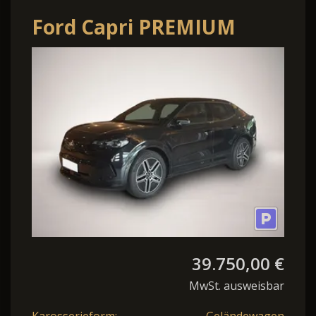
Ford Capri PREMIUM
EXTENDET RANGE
77KW/H NAVI / LED /
39.750,00 €
MwSt. ausweisbar
Karosserieform:
Geländewagen