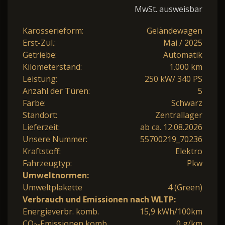
MwSt. ausweisbar
Karosserieform:
Geländewagen
Erst-Zul.:
Mai / 2025
Getriebe:
Automatik
Kilometerstand:
1.000 km
Leistung:
250 kW/ 340 PS
Anzahl der Türen:
5
Farbe:
Schwarz
Standort:
Zentrallager
Lieferzeit:
ab ca. 12.08.2026
Unsere Nummer:
55700219_70236
Kraftstoff:
Elektro
Fahrzeugtyp:
Pkw
Umweltnormen:
Umweltplakette
4 (Green)
Verbrauch und Emissionen nach WLTP:
Energieverbr. komb.
15,9 kWh/100km
CO
-Emissionen komb.
0 g/km