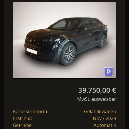
EXTENDET RANGE
77KW/H NAVI / LED /
39.750,00 €
MwSt. ausweisbar
Karosserieform:
Geländewagen
Erst-Zul.:
Nov / 2024
Getriebe:
Automatik