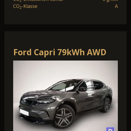
2
CO
-Klasse
A
2
Ford Capri 79kWh AWD
Premium
*PANO*WÄRMEPUMPE*HUD