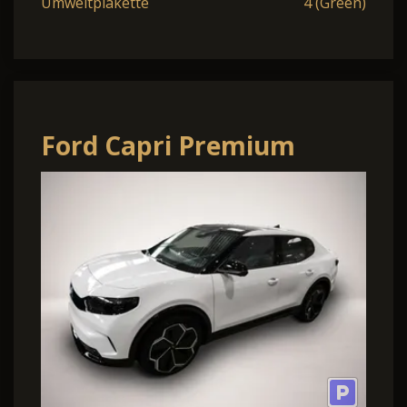
Umweltplakette
4 (Green)
Ford Capri Premium
52kWh 170PS Pano 21''
Fahrerassist