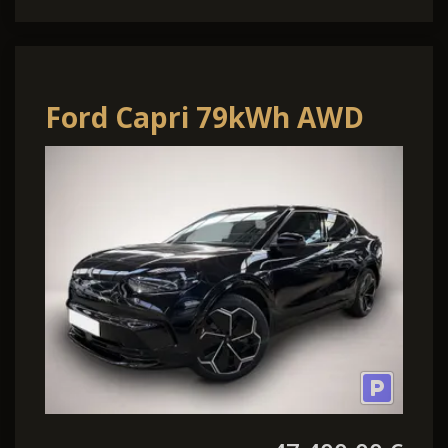
Ford Capri 79kWh AWD
Premium
*ACC*MATRIX*AHK*MEMOR