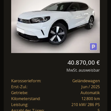
40.870,00 €
MwSt. ausweisbar
Karosserieform:
Geländewagen
Erst-Zul.:
Jun / 2025
Getriebe:
Automatik
Kilometerstand:
12.800 km
Leistung:
210 kW/ 286 PS
Anzahl der Türen:
5