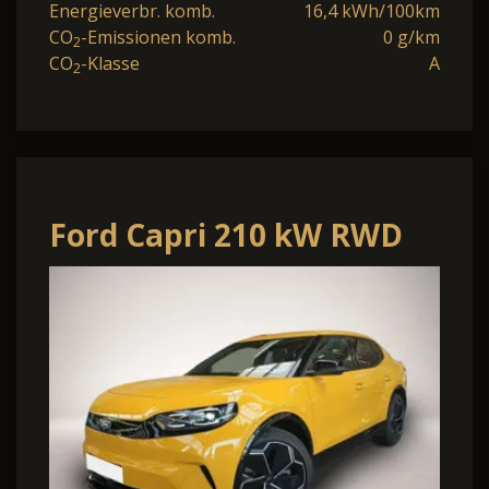
Energieverbr. komb.
16,4 kWh/100km
CO
-Emissionen komb.
0 g/km
2
CO
-Klasse
A
2
Ford Capri 210 kW RWD