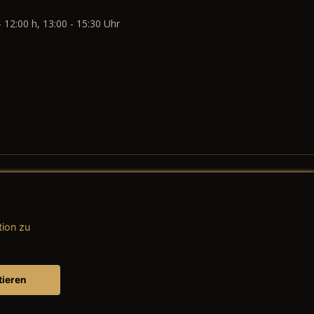
- 12:00 h, 13:00 - 15:30 Uhr
tion zu
AGB (Teile & Zubehör)
AGB (Dienstleistungen)
tieren