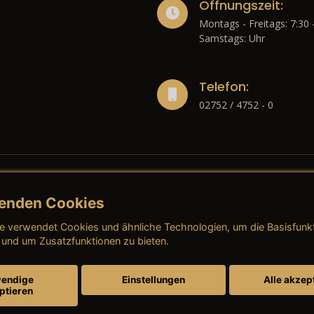
Öffnungszeit:
Montags - Freitags: 7:30 
Samstags: Uhr
Telefon:
02752 / 4752 - 0
enden Cookies
liches
e verwendet Cookies und ähnliche Technologien, um die Basisfunk
ressum
→ AGB (Neuwagen)
→ 
 und um Zusatzfunktionen zu bieten.
nschutzerklärung
→ AGB (Gebrauchtwagen)
→ 
endige
Einstellungen
Alle akzep
ptieren