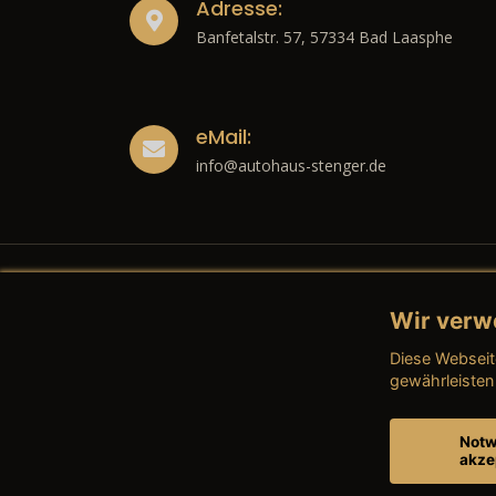
Adresse:
Banfetalstr. 57, 57334 Bad Laasphe
eMail:
info@autohaus-stenger.de
Wir verw
Recht
Diese Webseit
→ Imp
gewährleisten
→ Date
Notw
akze