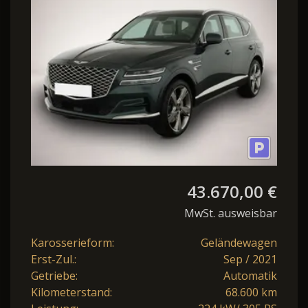
VOLLAUSSTATTUNG
43.670,00 €
MwSt. ausweisbar
Karosserieform:
Geländewagen
Erst-Zul.:
Sep / 2021
Getriebe:
Automatik
Kilometerstand:
68.600 km