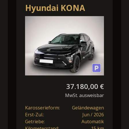
Hyundai KONA
Elektro Comfort
Plus 64,8kWh MY26
/ ACC / P
37.180,00 €
MwSt. ausweisbar
Karosserieform:
Geländewagen
Erst-Zul.:
Jun / 2026
Getriebe:
Automatik
Kilometerstand:
15 km