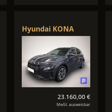
Hyundai KONA
Elektro KONA
EDITION 30+ NAVI
RFK SHZ ALU PDC
Temp.
23.160,00 €
MwSt. ausweisbar