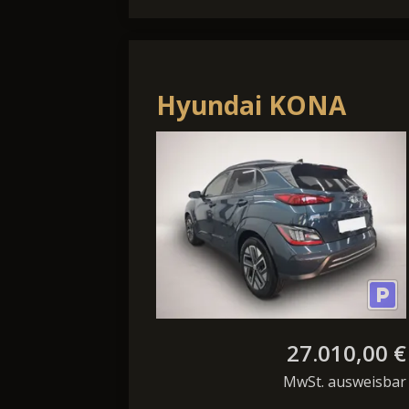
Hyundai KONA
Elektro Kona Trend
VOLL LED ACC NAVI
SHZ RFK Krell LHZ
27.010,00 €
MwSt. ausweisbar