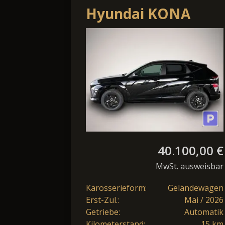
Hyundai KONA
Elektro Comfort
Plus 48,6kWh MY26
/ ACC / PDC V.+H.
m. .
40.100,00 €
MwSt. ausweisbar
Karosserieform:
Geländewagen
Erst-Zul.:
Mai / 2026
Getriebe:
Automatik
Kilometerstand:
15 km