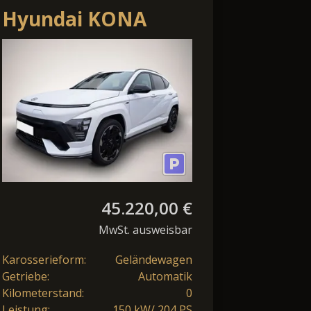
Hyundai KONA
Elektro 65kWh N
Line Dig.Cockpit
LED Shz.
45.220,00 €
MwSt. ausweisbar
Karosserieform:
Geländewagen
Getriebe:
Automatik
Kilometerstand:
0
Leistung:
150 kW/ 204 PS