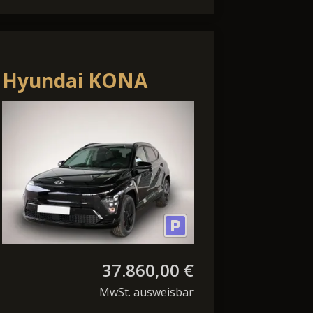
Hyundai KONA
Elektro Comfort
Plus 48,6kWh MY26
/ ACC / P
37.860,00 €
MwSt. ausweisbar