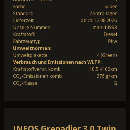
Farbe:
Silber
Standort:
Zentrallager
Lieferzeit:
ab ca. 12.08.2026
Unsere Nummer:
man-13998
Kraftstoff:
Diesel
Fahrzeugtyp:
Pkw
Umweltnormen:
Umweltplakette
4 (Green)
Verbrauch und Emissionen nach WLTP:
Kraftstoffverbr. komb.
10,5 l/100km
CO
-Emissionen komb.
276 g/km
2
CO
-Klasse
G
2
INEOS Grenadier 3.0 Twin