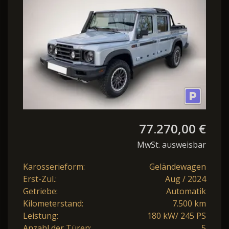
Trialmaster Edition
AWD*AHK*Navi*
77.270,00 €
MwSt. ausweisbar
Karosserieform:
Geländewagen
Erst-Zul.:
Aug / 2024
Getriebe:
Automatik
Kilometerstand:
7.500 km
Leistung:
180 kW/ 245 PS
Anzahl der Türen:
5