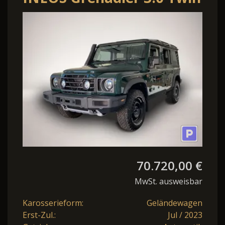
TD
BFGoodrich*Schnorchel*LED
70.720,00 €
MwSt. ausweisbar
Karosserieform:
Geländewagen
Erst-Zul.:
Jul / 2023