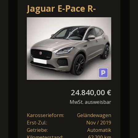
Jaguar E-Pace R-
Dynamic S
*PANO*WinP*
LED/Navi/Pano/SHZ/Kam/
LM
24.840,00 €
MwSt. ausweisbar
Karosserieform:
Geländewagen
Erst-Zul.:
Nov / 2019
Getriebe:
Automatik
Kilometerstand:
62.200 km