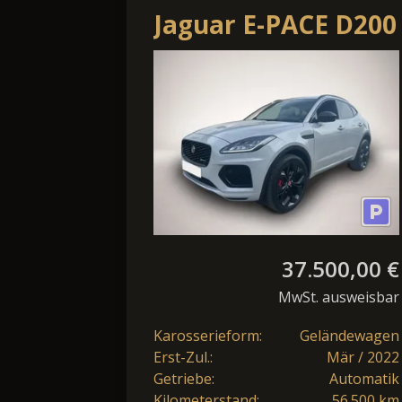
Jaguar E-PACE D200
R-Dynamic
LED*ACC*KEYLESS
37.500,00 €
MwSt. ausweisbar
Karosserieform:
Geländewagen
Erst-Zul.:
Mär / 2022
Getriebe:
Automatik
Kilometerstand:
56.500 km