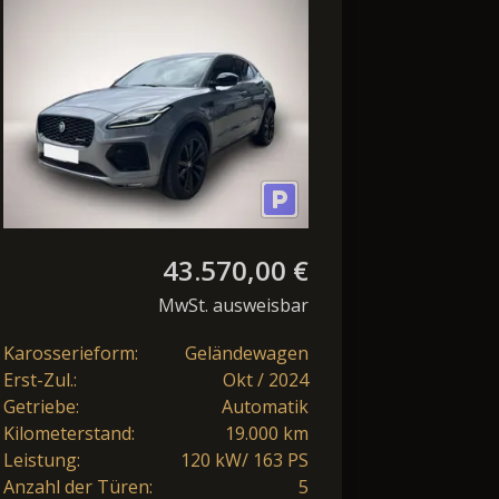
AWD R-Dynamic SE
LEDER KAMERA
43.570,00 €
MwSt. ausweisbar
Karosserieform:
Geländewagen
Erst-Zul.:
Okt / 2024
Getriebe:
Automatik
Kilometerstand:
19.000 km
Leistung:
120 kW/ 163 PS
Anzahl der Türen:
5