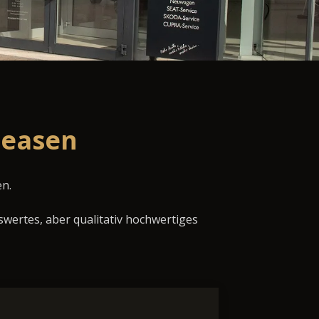
leasen
en.
swertes, aber qualitativ hochwertiges