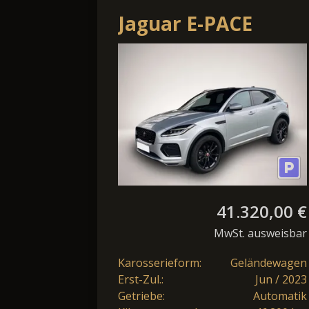
Jaguar E-PACE
P300e R-Dynamic
HSE
ACC+AHK+LED+Nav
41.320,00 €
MwSt. ausweisbar
Karosserieform:
Geländewagen
Erst-Zul.:
Jun / 2023
Getriebe:
Automatik