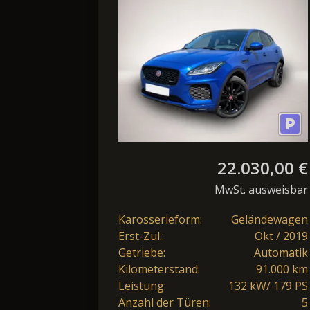
R-Dynamic S AWD
Panorama/Winter
Kame
22.030,00 €
MwSt. ausweisbar
Karosserieform:
Geländewagen
Erst-Zul.:
Okt / 2019
Getriebe:
Automatik
Kilometerstand:
91.000 km
Leistung:
132 kW/ 179 PS
Anzahl der Türen:
5