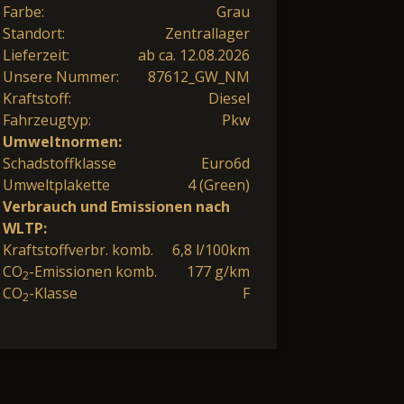
Farbe:
Grau
Standort:
Zentrallager
Lieferzeit:
ab ca. 12.08.2026
Unsere Nummer:
87612_GW_NM
Kraftstoff:
Diesel
Fahrzeugtyp:
Pkw
Umweltnormen:
Schadstoffklasse
Euro6d
Umweltplakette
4 (Green)
Verbrauch und Emissionen nach
WLTP:
Kraftstoffverbr. komb.
6,8 l/100km
CO
-Emissionen komb.
177 g/km
2
CO
-Klasse
F
2