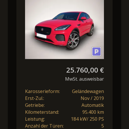
AWD R-Dynamic SE
AHK Black-P.
Kamera
25.760,00 €
MwSt. ausweisbar
Karosserieform:
Geländewagen
Erst-Zul.:
Nov / 2019
Getriebe:
Automatik
Kilometerstand:
95.400 km
Leistung:
184 kW/ 250 PS
Anzahl der Türen:
5