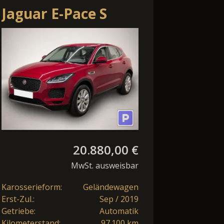
Jaguar E-Pace S
AWD
20-
LED/Navi/Meridian/SHZ/Kam/el
20.880,00 €
MwSt. ausweisbar
Karosserieform:
Geländewagen
Erst-Zul.:
Sep / 2019
Getriebe:
Automatik
Kilometerstand:
97.100 km