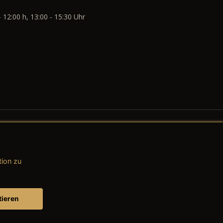
- 12:00 h, 13:00 - 15:30 Uhr
tion zu
AGB (Teile & Zubehör)
AGB (Dienstleistungen)
tieren