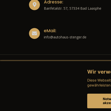
Adresse:
Banfetalstr. 57, 57334 Bad Laasphe
eMail:
info@autohaus-stenger.de
Wir verw
Recht
Diese Webseit
→ Imp
gewährleisten
→ Date
Notw
akze