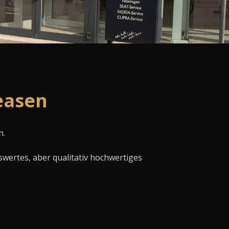
easen
n.
swertes, aber qualitativ hochwertiges