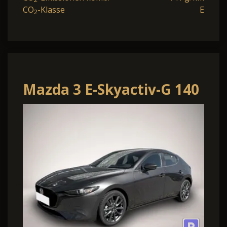
CO
-Klasse
E
2
Mazda 3 E-Skyactiv-G 140
48V Exclusive-Line
Business