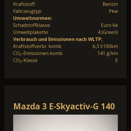
Kraftstoff:
Benzin
Fahrzeugtyp:
Pkw
Umweltnormen:
Schadstoffklasse
Euro 6e
Umweltplakette
4 (Green)
Verbrauch und Emissionen nach WLTP:
Kraftstoffverbr. komb.
6,3 l/100km
CO
-Emissionen komb.
141 g/km
2
CO
-Klasse
E
2
Mazda 3 E-Skyactiv-G 140
48V Homura