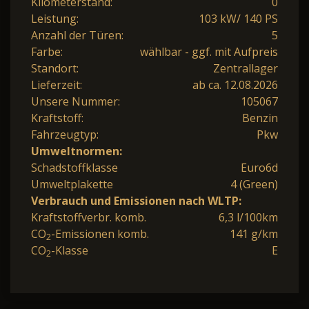
Kilometerstand:
0
Leistung:
103 kW/ 140 PS
Anzahl der Türen:
5
Farbe:
wählbar - ggf. mit Aufpreis
Standort:
Zentrallager
Lieferzeit:
ab ca. 12.08.2026
Unsere Nummer:
105067
Kraftstoff:
Benzin
Fahrzeugtyp:
Pkw
Umweltnormen:
Schadstoffklasse
Euro6d
Umweltplakette
4 (Green)
Verbrauch und Emissionen nach WLTP:
Kraftstoffverbr. komb.
6,3 l/100km
CO
-Emissionen komb.
141 g/km
2
CO
-Klasse
E
2