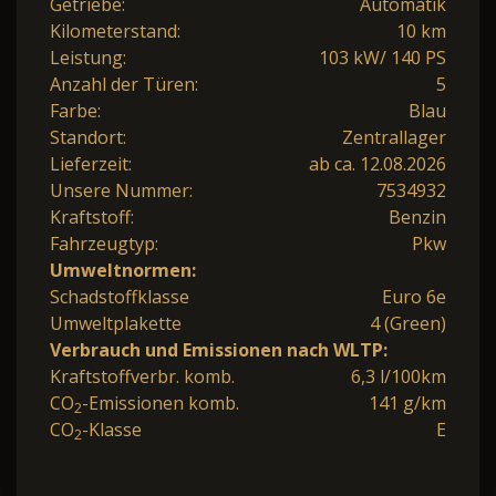
Getriebe:
Automatik
Kilometerstand:
10 km
Leistung:
103 kW/ 140 PS
Anzahl der Türen:
5
Farbe:
Blau
Standort:
Zentrallager
Lieferzeit:
ab ca. 12.08.2026
Unsere Nummer:
7534932
Kraftstoff:
Benzin
Fahrzeugtyp:
Pkw
Umweltnormen:
Schadstoffklasse
Euro 6e
Umweltplakette
4 (Green)
Verbrauch und Emissionen nach WLTP:
Kraftstoffverbr. komb.
6,3 l/100km
CO
-Emissionen komb.
141 g/km
2
CO
-Klasse
E
2