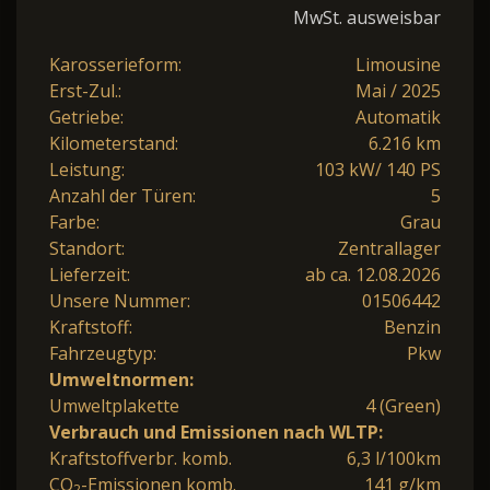
MwSt. ausweisbar
Karosserieform:
Limousine
Erst-Zul.:
Mai / 2025
Getriebe:
Automatik
Kilometerstand:
6.216 km
Leistung:
103 kW/ 140 PS
Anzahl der Türen:
5
Farbe:
Grau
Standort:
Zentrallager
Lieferzeit:
ab ca. 12.08.2026
Unsere Nummer:
01506442
Kraftstoff:
Benzin
Fahrzeugtyp:
Pkw
Umweltnormen:
Umweltplakette
4 (Green)
Verbrauch und Emissionen nach WLTP:
Kraftstoffverbr. komb.
6,3 l/100km
CO
-Emissionen komb.
141 g/km
2