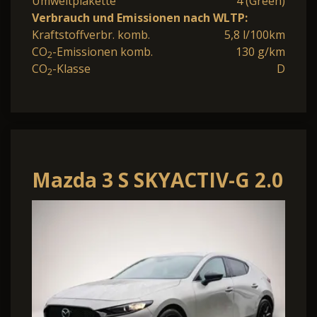
Umweltplakette
4 (Green)
Verbrauch und Emissionen nach WLTP:
Kraftstoffverbr. komb.
5,8 l/100km
CO
-Emissionen komb.
130 g/km
2
CO
-Klasse
D
2
Mazda 3 S SKYACTIV-G 2.0
M Hybrid 6GS HOMURA
HUD Navi