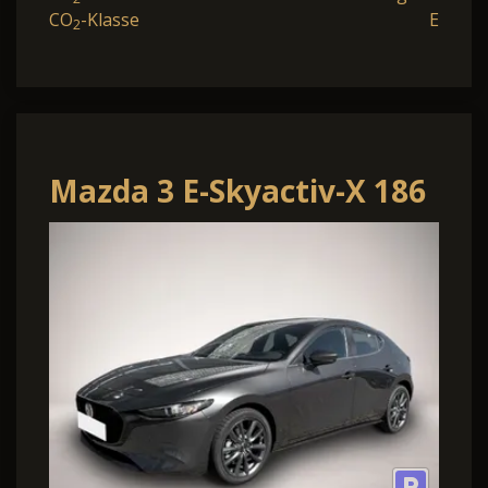
CO
-Klasse
E
2
Mazda 3 E-Skyactiv-X 186
48V Nagisa