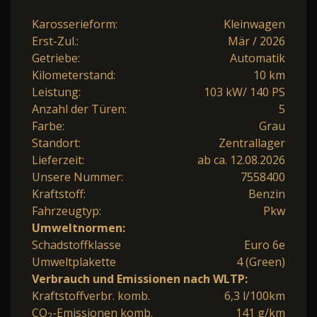
Karosserieform:
Kleinwagen
Erst-Zul.:
Mär / 2026
Getriebe:
Automatik
Kilometerstand:
10 km
Leistung:
103 kW/ 140 PS
Anzahl der Türen:
5
Farbe:
Grau
Standort:
Zentrallager
Lieferzeit:
ab ca. 12.08.2026
Unsere Nummer:
7558400
Kraftstoff:
Benzin
Fahrzeugtyp:
Pkw
Umweltnormen:
Schadstoffklasse
Euro 6e
Umweltplakette
4 (Green)
Verbrauch und Emissionen nach WLTP:
Kraftstoffverbr. komb.
6,3 l/100km
CO
-Emissionen komb.
141 g/km
2