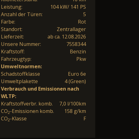
Leistung:
104 kW/ 141 PS
Anzahl der Türen:
5
Farbe:
Rot
Standort:
Zentrallager
Lieferzeit:
ab ca. 12.08.2026
Unsere Nummer:
7558344
Kraftstoff:
Benzin
Fahrzeugtyp:
Pkw
Umweltnormen:
Schadstoffklasse
Euro 6e
Umweltplakette
4 (Green)
Verbrauch und Emissionen nach
WLTP:
Kraftstoffverbr. komb.
7,0 l/100km
CO
-Emissionen komb.
158 g/km
2
CO
-Klasse
F
2