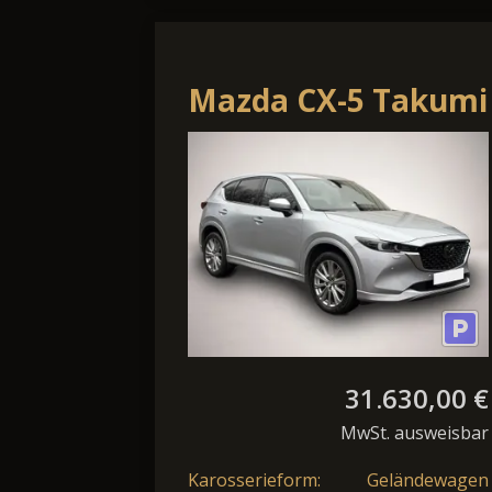
Mazda CX-5 Takumi
2.2 Skyactiv-D 6AT
*StandheizungACC*
31.630,00 €
MwSt. ausweisbar
Karosserieform:
Geländewagen