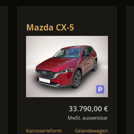
Mazda CX-5
Newground 2WD
Bluetooth Head Up
Display Nav
33.790,00 €
MwSt. ausweisbar
Karosserieform:
Geländewagen