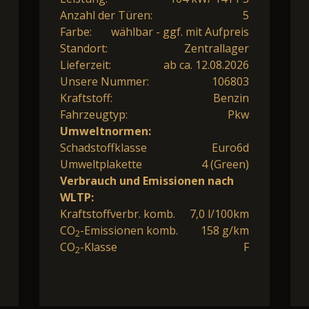
Anzahl der Türen:
5
Farbe:
wählbar - ggf. mit Aufpreis
Standort:
Zentrallager
Lieferzeit:
ab ca. 12.08.2026
Unsere Nummer:
106803
Kraftstoff:
Benzin
Fahrzeugtyp:
Pkw
Umweltnormen:
Schadstoffklasse
Euro6d
Umweltplakette
4 (Green)
Verbrauch und Emissionen nach
WLTP:
Kraftstoffverbr. komb.
7,0 l/100km
CO
-Emissionen komb.
158 g/km
2
CO
-Klasse
F
2