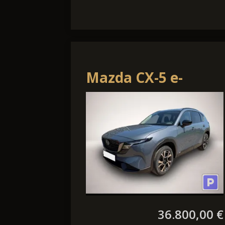
Mazda CX-5 e-
Skyactiv-G 141 48V
AT AWD Homura
36.800,00 €