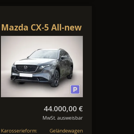
Mazda CX-5 All-new
2.5L e-Skyactiv G
141ps 6AT AWD
Hom
44.000,00 €
MwSt. ausweisbar
Karosserieform:
Geländewagen