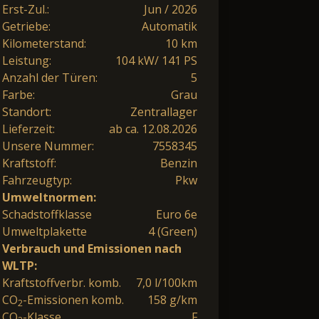
Erst-Zul.:
Jun / 2026
Getriebe:
Automatik
Kilometerstand:
10 km
Leistung:
104 kW/ 141 PS
Anzahl der Türen:
5
Farbe:
Grau
Standort:
Zentrallager
Lieferzeit:
ab ca. 12.08.2026
Unsere Nummer:
7558345
Kraftstoff:
Benzin
Fahrzeugtyp:
Pkw
Umweltnormen:
Schadstoffklasse
Euro 6e
Umweltplakette
4 (Green)
Verbrauch und Emissionen nach
WLTP:
Kraftstoffverbr. komb.
7,0 l/100km
CO
-Emissionen komb.
158 g/km
2
CO
-Klasse
F