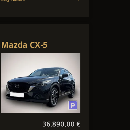
2
Mazda CX-5
SKYACTIV-D 184
SCR AWD Aut.
Exclusive-Line
36.890,00 €