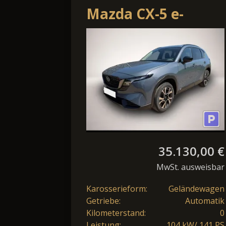
Mazda CX-5 e-
Skyactiv-G 141 48V
AT Homura
35.130,00 €
MwSt. ausweisbar
Karosserieform:
Geländewagen
Getriebe:
Automatik
Kilometerstand:
0
Leistung:
104 kW/ 141 PS