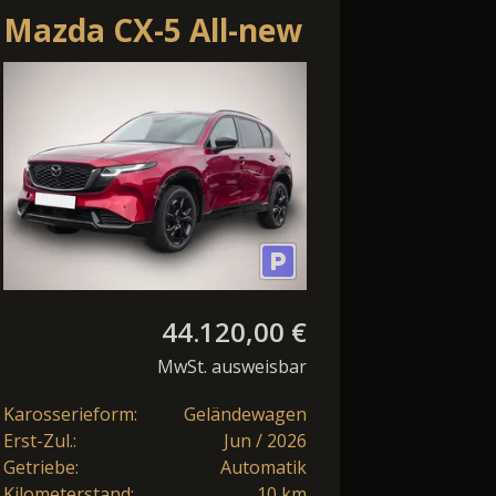
Mazda CX-5 All-new
2.5L e-Skyactiv G
141ps 6AT FWD
Hom
44.120,00 €
MwSt. ausweisbar
Karosserieform:
Geländewagen
Erst-Zul.:
Jun / 2026
Getriebe:
Automatik
Kilometerstand:
10 km