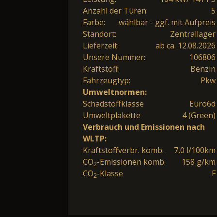
Anzahl der Türen:
5
Farbe:
wählbar - ggf. mit Aufpreis
Standort:
Zentrallager
Lieferzeit:
ab ca. 12.08.2026
Unsere Nummer:
106806
Kraftstoff:
Benzin
Fahrzeugtyp:
Pkw
Umweltnormen:
Schadstoffklasse
Euro6d
Umweltplakette
4 (Green)
Verbrauch und Emissionen nach
WLTP:
Kraftstoffverbr. komb.
7,0 l/100km
CO
-Emissionen komb.
158 g/km
2
CO
-Klasse
F
2