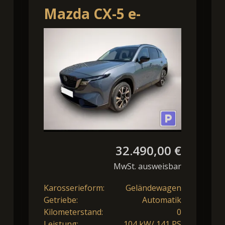
Mazda CX-5 e-
Skyactiv-G 141 48V
AT Centre-Line
32.490,00 €
MwSt. ausweisbar
Karosserieform:
Geländewagen
Getriebe:
Automatik
Kilometerstand:
0
Leistung:
104 kW/ 141 PS