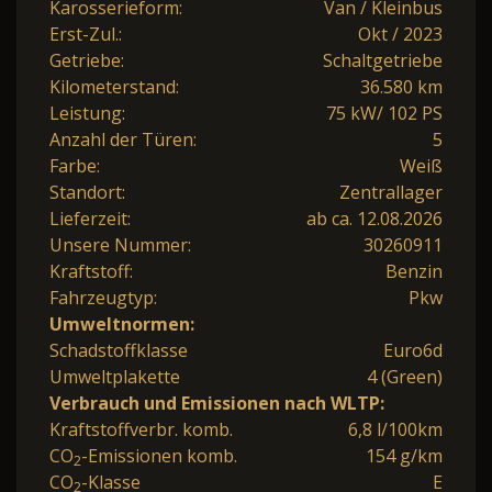
Karosserieform:
Van / Kleinbus
Erst-Zul.:
Okt / 2023
Getriebe:
Schaltgetriebe
Kilometerstand:
36.580 km
Leistung:
75 kW/ 102 PS
Anzahl der Türen:
5
Farbe:
Weiß
Standort:
Zentrallager
Lieferzeit:
ab ca. 12.08.2026
Unsere Nummer:
30260911
Kraftstoff:
Benzin
Fahrzeugtyp:
Pkw
Umweltnormen:
Schadstoffklasse
Euro6d
Umweltplakette
4 (Green)
Verbrauch und Emissionen nach WLTP:
Kraftstoffverbr. komb.
6,8 l/100km
CO
-Emissionen komb.
154 g/km
2
CO
-Klasse
E
2