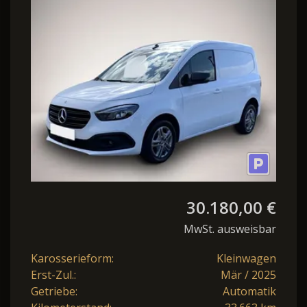
CDI Standard Aut. PRO
Navi*LED
30.180,00 €
MwSt. ausweisbar
Karosserieform:
Kleinwagen
Erst-Zul.:
Mär / 2025
Getriebe:
Automatik