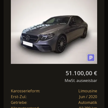
E 53 AMG 4Matic+
51.100,00 €
MwSt. ausweisbar
Karosserieform:
Limousine
Erst-Zul.:
Jun / 2020
Getriebe:
Automatik