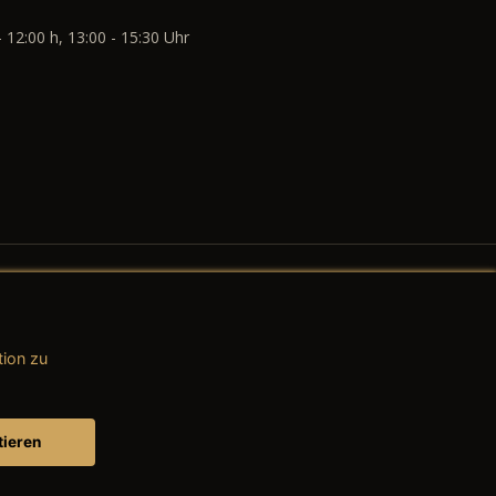
- 12:00 h, 13:00 - 15:30 Uhr
tion zu
AGB (Teile & Zubehör)
AGB (Dienstleistungen)
tieren