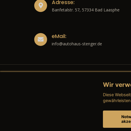
Adresse:
Banfetalstr. 57, 57334 Bad Laasphe
eMail:
info@autohaus-stenger.de
Wir verw
Recht
Diese Webseit
→ Imp
gewährleisten
→ Date
Notw
akze