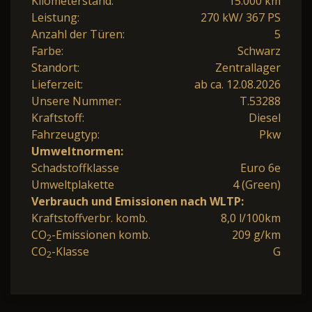
Kilometerstand:
15.000 km
Leistung:
270 kW/ 367 PS
Anzahl der Türen:
5
Farbe:
Schwarz
Standort:
Zentrallager
Lieferzeit:
ab ca. 12.08.2026
Unsere Nummer:
T.53288
Kraftstoff:
Diesel
Fahrzeugtyp:
Pkw
Umweltnormen:
Schadstoffklasse
Euro 6e
Umweltplakette
4 (Green)
Verbrauch und Emissionen nach WLTP:
Kraftstoffverbr. komb.
8,0 l/100km
CO
-Emissionen komb.
209 g/km
2
CO
-Klasse
G
2