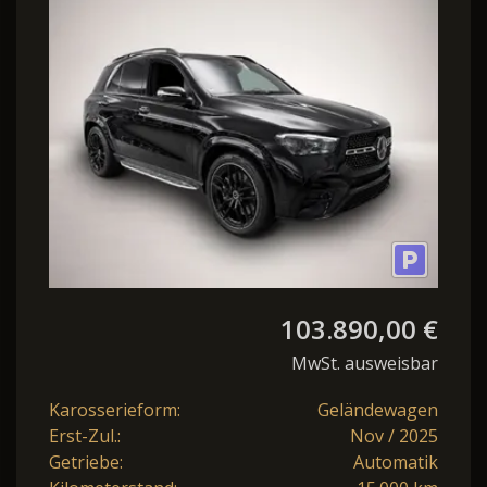
AMG Prem.
Plus*7Sitze*VOLL*140TEUR
UPE*T
103.890,00 €
MwSt. ausweisbar
Karosserieform:
Geländewagen
Erst-Zul.:
Nov / 2025
Getriebe:
Automatik