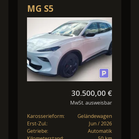
MG S5
hzg*PDC*Cam*ACC*17"
*LED*Navi*Shzg*Lhzg*P
30.500,00 €
MwSt. ausweisbar
Karosserieform:
Geländewagen
Erst-Zul.:
Jun / 2026
Getriebe:
Automatik
Kilometerstand:
50 km