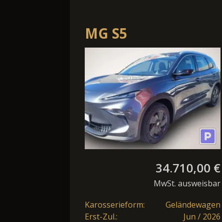
MG S5
64kWh*LED*Navi*S
34.710,00 €
MwSt. ausweisbar
Karosserieform:
Geländewagen
Erst-Zul.:
Jun / 2026