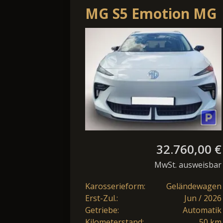
MG S5 Emotion MG
*LED*Navi*Shzg*L
.
32.760,00 €
MwSt. ausweisbar
Karosserieform:
Geländewagen
Erst-Zul.:
Jun / 2026
Getriebe:
Automatik
Kilometerstand:
50 km