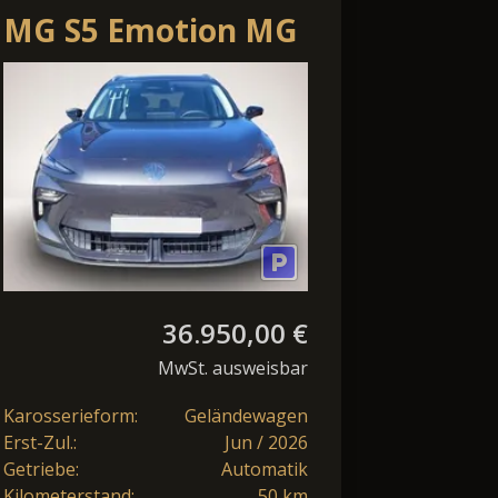
MG S5 Emotion MG
DC*Cam*ACC*17"
64kWh*LED*Navi*Shzg*Lhzg*P
36.950,00 €
MwSt. ausweisbar
Karosserieform:
Geländewagen
Erst-Zul.:
Jun / 2026
Getriebe:
Automatik
Kilometerstand:
50 km