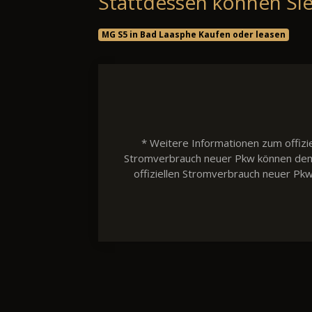
Stattdessen können Sie
MG S5 in Bad Laasphe Kaufen oder leasen
* Weitere Informationen zum offizie
Stromverbrauch neuer Pkw können dem 'L
offiziellen Stromverbrauch neuer Pk