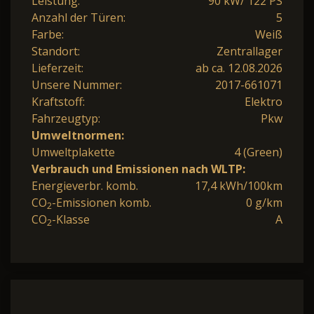
Leistung:
90 kW/ 122 PS
Anzahl der Türen:
5
Farbe:
Weiß
Standort:
Zentrallager
Lieferzeit:
ab ca. 12.08.2026
Unsere Nummer:
2017-661071
Kraftstoff:
Elektro
Fahrzeugtyp:
Pkw
Umweltnormen:
Umweltplakette
4 (Green)
Verbrauch und Emissionen nach WLTP:
Energieverbr. komb.
17,4 kWh/100km
CO
-Emissionen komb.
0 g/km
2
CO
-Klasse
A
2