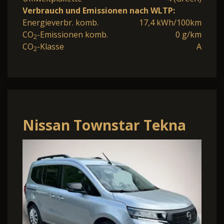
Verbrauch und Emissionen nach WLTP:
Energieverbr. komb.
17,4 kWh/100km
CO
-Emissionen komb.
0 g/km
2
CO
-Klasse
A
2
Nissan Townstar Tekna
DIG-T 130 NAVI*8fach
Bereifung*SH