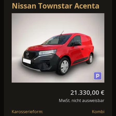
Nissan Townstar Acenta
Kasten
AHK*LED*Klima*PDC*
21.330,00 €
MwSt. nicht ausweisbar
Karosserieform:
Kombi