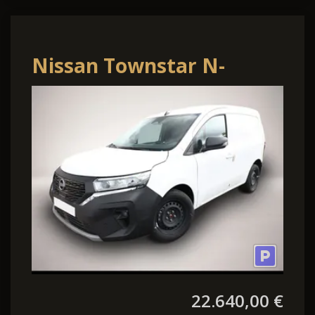
Nissan Townstar N-
Connecta L1 MT LED Holz
CarP Keyl Kam
22.640,00 €