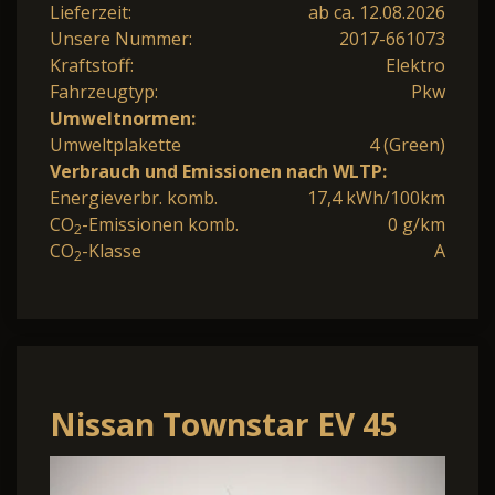
Lieferzeit:
ab ca. 12.08.2026
Unsere Nummer:
2017-661073
Kraftstoff:
Elektro
Fahrzeugtyp:
Pkw
Umweltnormen:
Umweltplakette
4 (Green)
Verbrauch und Emissionen nach WLTP:
Energieverbr. komb.
17,4 kWh/100km
CO
-Emissionen komb.
0 g/km
2
CO
-Klasse
A
2
Nissan Townstar EV 45
kWh L1 Acenta