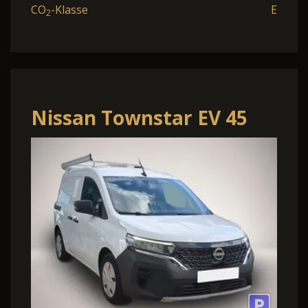
CO
-Klasse
E
2
Nissan Townstar EV 45
kWh L1 Acenta
CCS+PDC+Dachgepäckt