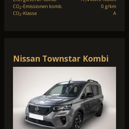
CO
-Emissionen komb.
0 g/km
2
CO
-Klasse
A
2
Nissan Townstar Kombi
L1 N-Design Navi Apple
CarPlay An