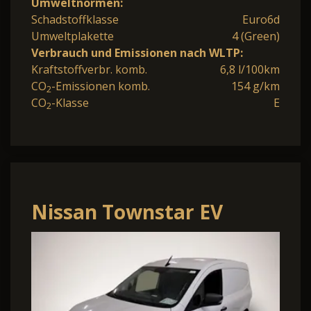
Umweltnormen:
Schadstoffklasse
Euro6d
Umweltplakette
4 (Green)
Verbrauch und Emissionen nach WLTP:
Kraftstoffverbr. komb.
6,8 l/100km
CO
-Emissionen komb.
154 g/km
2
CO
-Klasse
E
2
Nissan Townstar EV
Accenta 45 kWh L1 PDC