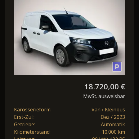
98,8% L1 PDC+LED+
18.720,00 €
MwSt. ausweisbar
Karosserieform:
Van / Kleinbus
Erst-Zul.:
Dez / 2023
Getriebe:
Automatik
Kilometerstand:
10.000 km