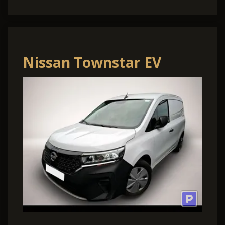
Nissan Townstar EV
Accenta 45 kWh L1 AHK
PDC