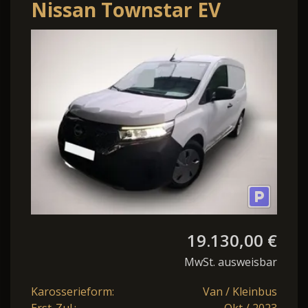
Nissan Townstar EV
Accenta 45 kWh L1 AHK
PDC
19.130,00 €
MwSt. ausweisbar
Karosserieform:
Van / Kleinbus
Erst-Zul.:
Okt / 2023